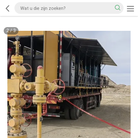
2
/
3