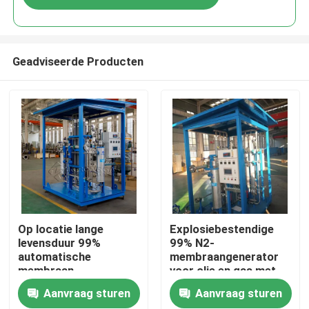
Geadviseerde Producten
Thuis
Op locatie lange
Explosiebestendige
levensduur 99%
99% N2-
automatische
membraangenerator
Producten
membraan
voor olie en gas met
stikstofgenerator
een hoog rendement
Aanvraag sturen
Aanvraag sturen
Over ons