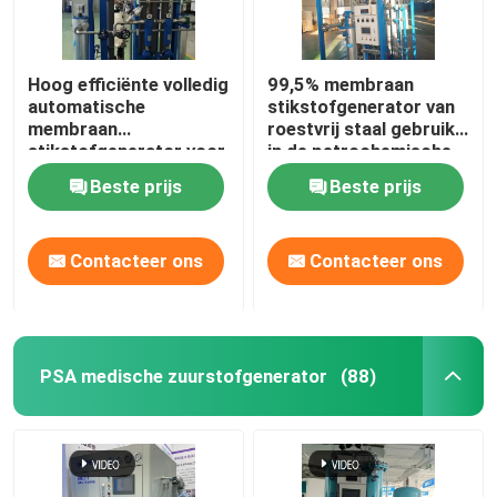
Hoog efficiënte volledig
99,5% membraan
automatische
stikstofgenerator van
membraan
roestvrij staal gebruikt
stikstofgenerator voor
in de petrochemische
petrochemie
industrie
Beste prijs
Beste prijs
Contacteer ons
Contacteer ons
PSA medische zuurstofgenerator
(88)