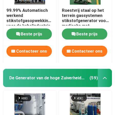
99.99% Automatisch
Roestvrij staal op het
werkend
terrein gassystemen
stikstofgasopwekkingssysteem
stikstofgenerator voor
voor de kabelindustrie
medische met
sterilisator
Beste prijs
Beste prijs
Contacteer ons
Contacteer ons
De Generator van de hoge Zuiverheidsstikstof
(59)