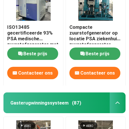
ISO13485
Compacte
gecertificeerde 93%
zuurstofgenerator op
PSA medische
locatie PSA ziekenhuis
zuurstofgenerator met
zuurstofgenerator
vulstation
olievrij
Beste prijs
Beste prijs
Contacteer ons
Contacteer ons
Gasterugwinningssysteem
(87)