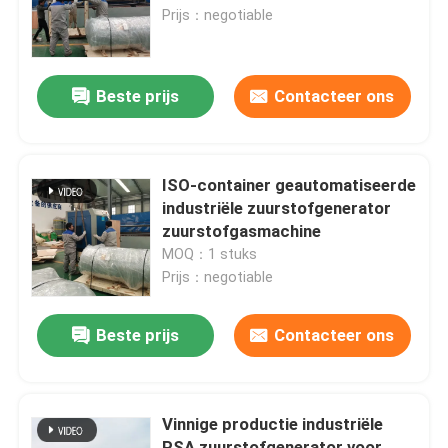
Prijs：negotiable
Fabriekstocht
Beste prijs
Contacteer ons
Kwaliteitscontrole
Neem contact met ons op
ISO-container geautomatiseerde
industriële zuurstofgenerator
zuurstofgasmachine
Nieuws
MOQ：1 stuks
Prijs：negotiable
Vraag een offerte
Beste prijs
Contacteer ons
PSA stikstofgasgeneratoren
Vinnige productie industriële
De Generator van de hoge Zuiverheidsstikstof
PSA zuurstofgenerator voor