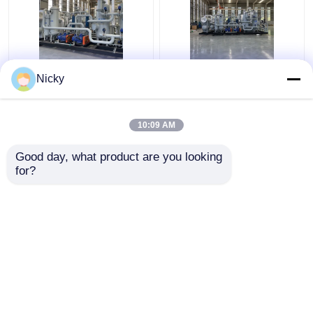
Onder lage druk
Automatisch compact
Nicky
ontploffingsbestendige
gasterugwinningssysteem
gasterugwinningsinstallatie
van hoge zuiverheid
Waterstofterugwinningsunit
Gemakkelijk te
10:09 AM
installeren
Beste prijs
Beste prijs
Good day, what product are you looking 
for?
Contacteer ons
Contacteer ons
Bekijk meer
Thuis
Ongeveer ons
Contacteer ons
Desktop Site
Sitemap
Privacybeleid