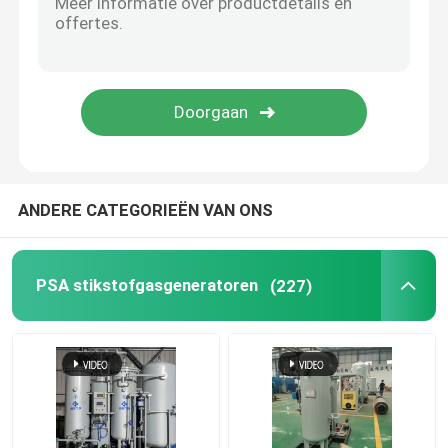
Stikstofgasreiniger
Methanol Cracker
PSA Waterstofgenerator
ANDERE CATEGORIEËN VAN ONS
Industriële gasmixer
PSA stikstofgasgeneratoren
(227)
luchtcompressor
Modulaire stikstofgenerator
Modulaire Zuurstofgenerator