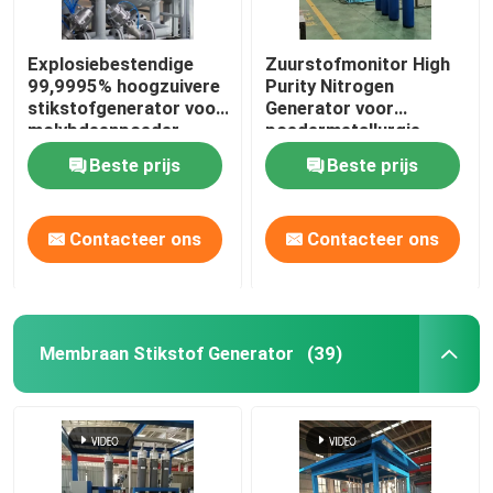
Explosiebestendige
Zuurstofmonitor High
99,9995% hoogzuivere
Purity Nitrogen
stikstofgenerator voor
Generator voor
molybdeenpoeder
poedermetallurgie
Beste prijs
Beste prijs
Contacteer ons
Contacteer ons
Membraan Stikstof Generator
(39)