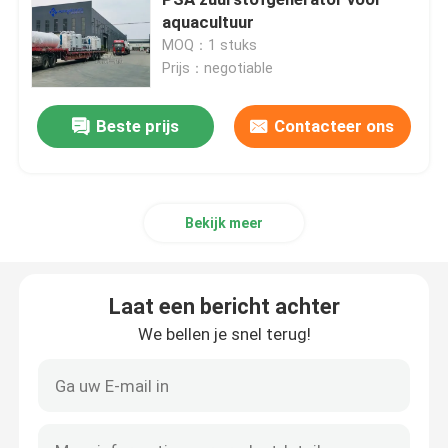
aquacultuur
MOQ：1 stuks
Membraan Stikstof Generator
Prijs：negotiable
PSA medische zuurstofgenerator
Beste prijs
Contacteer ons
Gasterugwinningssysteem
Bekijk meer
Industriële zuurstofgenerator
Laat een bericht achter
Industriële gasdroger
We bellen je snel terug!
Eenheid voor ammoniakcrackers
VPSA-Zuurstofgenerator