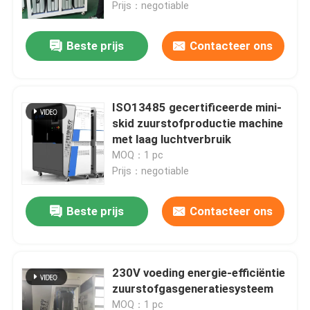
Prijs：negotiable
Beste prijs
Contacteer ons
ISO13485 gecertificeerde mini-
skid zuurstofproductie machine
met laag luchtverbruik
MOQ：1 pc
Prijs：negotiable
Beste prijs
Contacteer ons
Thuis
Producten
230V voeding energie-efficiëntie
zuurstofgasgeneratiesysteem
Over ons
MOQ：1 pc