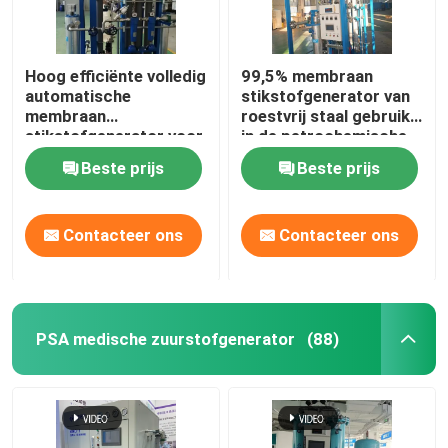
Hoog efficiënte volledig
99,5% membraan
automatische
stikstofgenerator van
membraan
roestvrij staal gebruikt
stikstofgenerator voor
in de petrochemische
petrochemie
industrie
Beste prijs
Beste prijs
Contacteer ons
Contacteer ons
PSA medische zuurstofgenerator
(88)