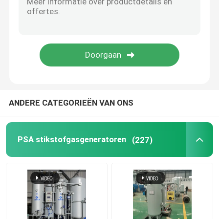
Stikstofgasreiniger
Methanol Cracker
PSA Waterstofgenerator
ANDERE CATEGORIEËN VAN ONS
Industriële gasmixer
PSA stikstofgasgeneratoren
(227)
luchtcompressor
Modulaire stikstofgenerator
Modulaire Zuurstofgenerator