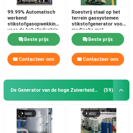
99.99% Automatisch
Roestvrij staal op het
werkend
terrein gassystemen
stikstofgasopwekkingssysteem
stikstofgenerator voor
voor de kabelindustrie
medische met
sterilisator
Beste prijs
Beste prijs
Contacteer ons
Contacteer ons
De Generator van de hoge Zuiverheidsstikstof
(59)