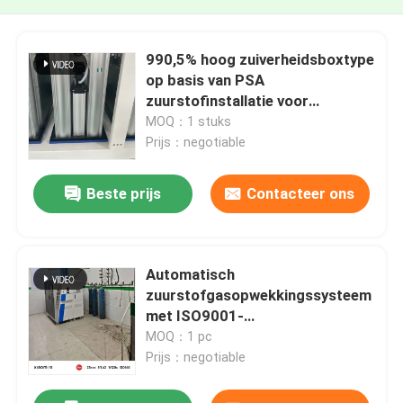
990,5% hoog zuiverheidsboxtype
op basis van PSA
zuurstofinstallatie voor
lasersnijden
MOQ：1 stuks
Prijs：negotiable
Beste prijs
Contacteer ons
Automatisch
zuurstofgasopwekkingssysteem
met ISO9001-
fabriekscertificaat
MOQ：1 pc
Prijs：negotiable