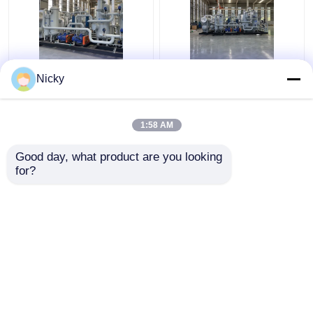
Onder lage druk
Automatisch compact
Nicky
ontploffingsbestendige
gasterugwinningssysteem
gasterugwinningsinstallatie
van hoge zuiverheid
Waterstofterugwinningsunit
Gemakkelijk te
1:58 AM
installeren
Beste prijs
Beste prijs
Good day, what product are you looking 
for?
Contacteer ons
Contacteer ons
Bekijk meer
Thuis
Ongeveer ons
Contacteer ons
Desktop Site
Sitemap
Privacybeleid