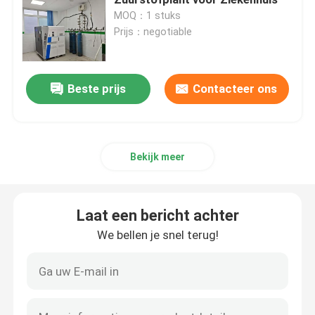
MOQ：1 stuks
Prijs：negotiable
Membraan Stikstof Generator
PSA medische zuurstofgenerator
Beste prijs
Contacteer ons
Gasterugwinningssysteem
Bekijk meer
Industriële zuurstofgenerator
Laat een bericht achter
Industriële gasdroger
We bellen je snel terug!
Eenheid voor ammoniakcrackers
VPSA-Zuurstofgenerator