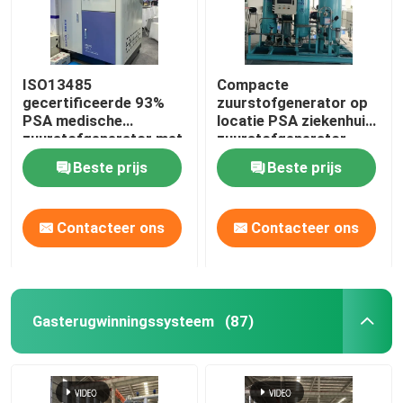
ISO13485
Compacte
gecertificeerde 93%
zuurstofgenerator op
PSA medische
locatie PSA ziekenhuis
zuurstofgenerator met
zuurstofgenerator
vulstation
olievrij
Beste prijs
Beste prijs
Contacteer ons
Contacteer ons
Gasterugwinningssysteem
(87)