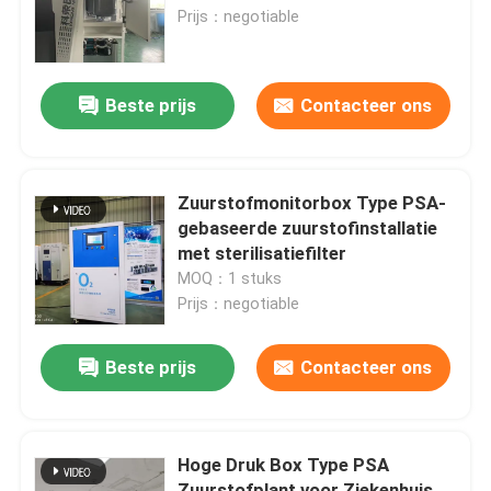
Prijs：negotiable
Fabriekstocht
Beste prijs
Contacteer ons
Kwaliteitscontrole
Neem contact met ons op
Zuurstofmonitorbox Type PSA-
gebaseerde zuurstofinstallatie
met sterilisatiefilter
Nieuws
MOQ：1 stuks
Prijs：negotiable
Vraag een offerte
Beste prijs
Contacteer ons
PSA stikstofgasgeneratoren
Hoge Druk Box Type PSA
De Generator van de hoge Zuiverheidsstikstof
Zuurstofplant voor Ziekenhuis