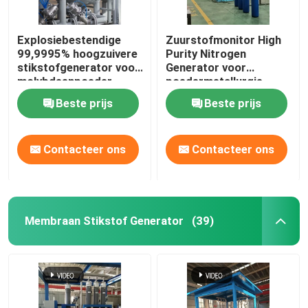
Explosiebestendige
Zuurstofmonitor High
99,9995% hoogzuivere
Purity Nitrogen
stikstofgenerator voor
Generator voor
molybdeenpoeder
poedermetallurgie
Beste prijs
Beste prijs
Contacteer ons
Contacteer ons
Membraan Stikstof Generator
(39)