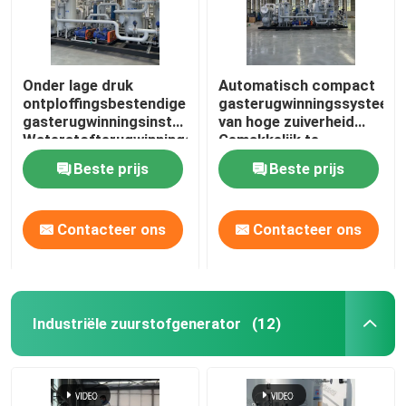
Onder lage druk
Automatisch compact
ontploffingsbestendige
gasterugwinningssysteem
gasterugwinningsinstallatie
van hoge zuiverheid
Waterstofterugwinningsunit
Gemakkelijk te
installeren
Beste prijs
Beste prijs
Contacteer ons
Contacteer ons
Industriële zuurstofgenerator
(12)