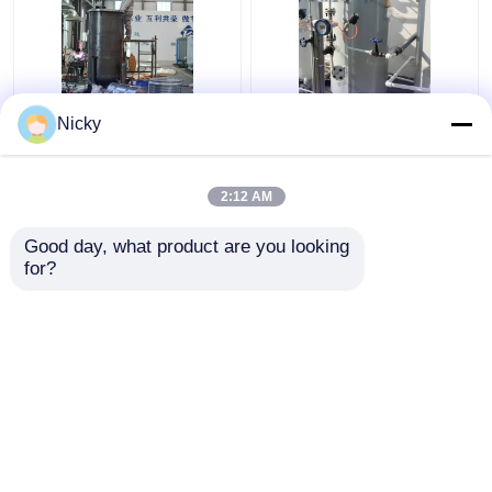
ISO9001 Psa
Plug and play
Nicky
zuurstofgenerator
industriële PSA
machine voor
zuurstofgenerator
industrieel gebruik
voor het vullen van
2:12 AM
cilinders
Beste prijs
Beste prijs
Good day, what product are you looking 
for?
Contacteer ons
Contacteer ons
Bekijk meer
Thuis
Ongeveer ons
Contacteer ons
Desktop Site
Sitemap
Privacybeleid