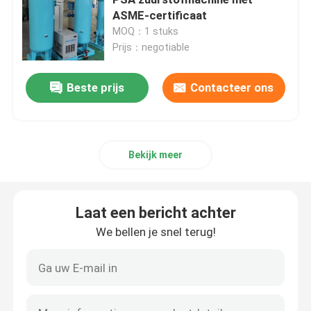
ASME-certificaat
MOQ：1 stuks
Membraan Stikstof Generator
Prijs：negotiable
PSA medische zuurstofgenerator
Beste prijs
Contacteer ons
Gasterugwinningssysteem
Bekijk meer
Industriële zuurstofgenerator
Laat een bericht achter
Industriële gasdroger
We bellen je snel terug!
Eenheid voor ammoniakcrackers
VPSA-Zuurstofgenerator