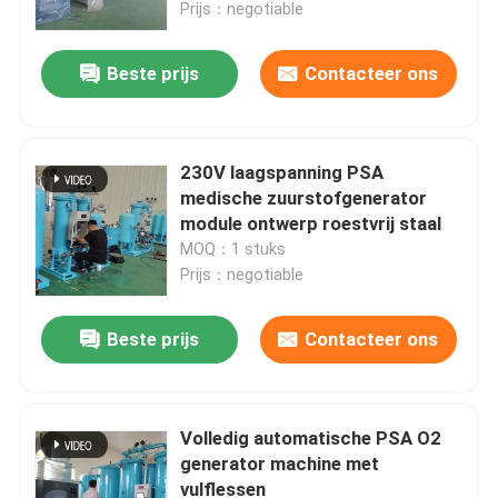
Prijs：negotiable
Beste prijs
Contacteer ons
230V laagspanning PSA
medische zuurstofgenerator
module ontwerp roestvrij staal
MOQ：1 stuks
Prijs：negotiable
Beste prijs
Contacteer ons
Thuis
Producten
Volledig automatische PSA O2
generator machine met
vulflessen
Over ons