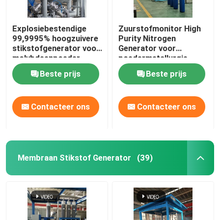
Explosiebestendige
Zuurstofmonitor High
99,9995% hoogzuivere
Purity Nitrogen
stikstofgenerator voor
Generator voor
molybdeenpoeder
poedermetallurgie
Beste prijs
Beste prijs
Contacteer ons
Contacteer ons
Membraan Stikstof Generator
(39)