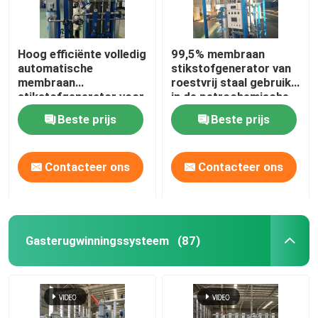
Hoog efficiënte volledig
99,5% membraan
automatische
stikstofgenerator van
membraan
roestvrij staal gebruikt
stikstofgenerator voor
in de petrochemische
petrochemie
industrie
Beste prijs
Beste prijs
Contacteer ons
Contacteer ons
Gasterugwinningssysteem
(87)