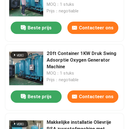
MOQ：1 stuks
Prijs：negotiable
Fabriekstocht
Beste prijs
Contacteer ons
Kwaliteitscontrole
Neem contact met ons op
20ft Container 1KW Druk Swing
Adsorptie Oxygen Generator
Machine
Nieuws
MOQ：1 stuks
Prijs：negotiable
Vraag een offerte
Beste prijs
Contacteer ons
PSA stikstofgasgeneratoren
Makkelijke installatie Olievrije
De Generator van de hoge Zuiverheidsstikstof
PSA zuurstofmachine met