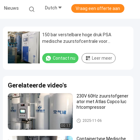
Dutch
Nieuws
Vraag een offerte aan
150 bar verstelbare hoge druk PSA
medische zuurstofcentrale voor
ziekenhuis
Contact nu
Leer meer
Gerelateerde video's
230V 60Hz zuurstofgener
ator met Atlas Copco luc
htcompressor
PSA medische zuurstofgenera
2025-11-06
tor
00:17
Containertype Medische