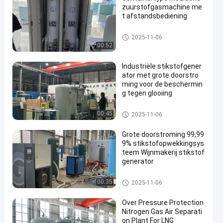
zuurstofgasmachine me
t afstandsbediening
PSA medische zuurstofgenera
2025-11-06
tor
00:52
Industriële stikstofgener
ator met grote doorstro
ming voor de beschermin
g tegen glooiing
De Generator van de hoge Zuiv
00:45
2025-11-06
erheidsstikstof
Grote doorstroming 99,99
9% stikstofopwekkingsys
teem Wijnmakerij stikstof
generator
De Generator van de hoge Zuiv
00:35
2025-11-06
erheidsstikstof
Over Pressure Protection
Nitrogen Gas Air Separati
on Plant For LNG