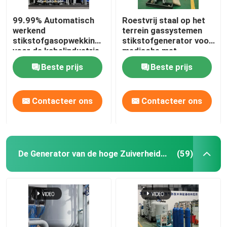
99.99% Automatisch
Roestvrij staal op het
werkend
terrein gassystemen
stikstofgasopwekkingssysteem
stikstofgenerator voor
voor de kabelindustrie
medische met
sterilisator
Beste prijs
Beste prijs
Contacteer ons
Contacteer ons
De Generator van de hoge Zuiverheidsstikstof
(59)