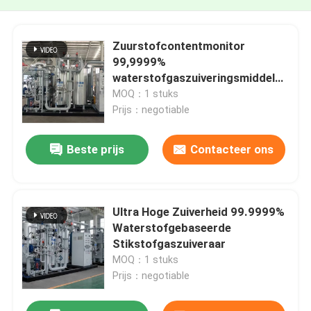
Zuurstofcontentmonitor
99,9999%
waterstofgaszuiveringsmiddel
op basis van stikstof
MOQ：1 stuks
Prijs：negotiable
Beste prijs
Contacteer ons
Ultra Hoge Zuiverheid 99.9999%
Waterstofgebaseerde
Stikstofgaszuiveraar
MOQ：1 stuks
Prijs：negotiable