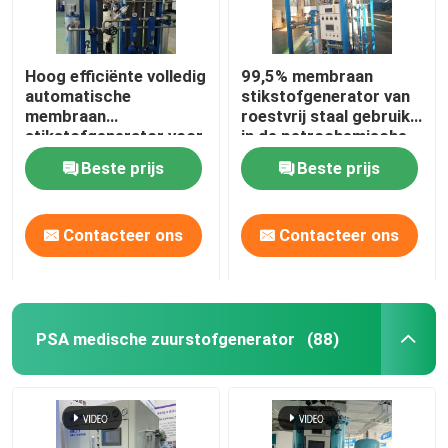
Hoog efficiënte volledig
99,5% membraan
automatische
stikstofgenerator van
membraan
roestvrij staal gebruikt
stikstofgenerator voor
in de petrochemische
petrochemie
industrie
Beste prijs
Beste prijs
Contacteer ons
Contacteer ons
PSA medische zuurstofgenerator
(88)