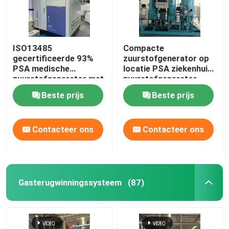
ISO13485
Compacte
gecertificeerde 93%
zuurstofgenerator op
PSA medische
locatie PSA ziekenhuis
zuurstofgenerator met
zuurstofgenerator
vulstation
olievrij
Beste prijs
Beste prijs
Contacteer ons
Contacteer ons
Gasterugwinningssysteem
(87)