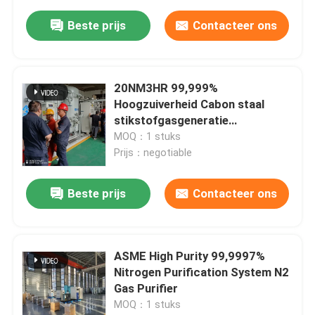
Beste prijs
Contacteer ons
20NM3HR 99,999%
Hoogzuiverheid Cabon staal
stikstofgasgeneratie
zuiveringsmiddel
MOQ：1 stuks
Prijs：negotiable
Beste prijs
Contacteer ons
ASME High Purity 99,9997%
Nitrogen Purification System N2
Gas Purifier
MOQ：1 stuks