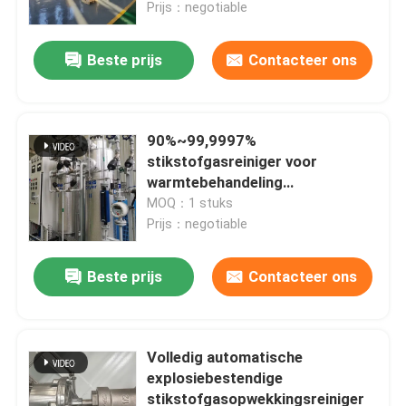
Prijs：negotiable
Beste prijs
Contacteer ons
90%~99,9997%
stikstofgasreiniger voor
warmtebehandeling
Automatische werking
MOQ：1 stuks
Prijs：negotiable
Beste prijs
Contacteer ons
Thuis
Producten
Volledig automatische
explosiebestendige
stikstofgasopwekkingsreiniger
Over ons