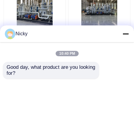
Onder lage druk
Automatisch compact
Nicky
ontploffingsbestendige
gasterugwinningssysteem
gasterugwinningsinstallatie
van hoge zuiverheid
Waterstofterugwinningsunit
Gemakkelijk te
10:40 PM
installeren
Beste prijs
Beste prijs
Good day, what product are you looking 
for?
Contacteer ons
Contacteer ons
Bekijk meer
Thuis
Ongeveer ons
Contacteer ons
Desktop Site
Sitemap
Privacybeleid