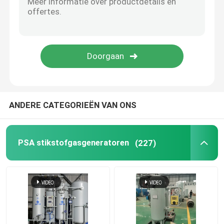
Stikstofgasreiniger
Methanol Cracker
PSA Waterstofgenerator
ANDERE CATEGORIEËN VAN ONS
Industriële gasmixer
PSA stikstofgasgeneratoren
(227)
luchtcompressor
Modulaire stikstofgenerator
Modulaire Zuurstofgenerator