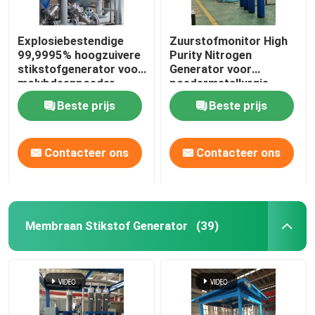
Explosiebestendige
Zuurstofmonitor High
99,9995% hoogzuivere
Purity Nitrogen
stikstofgenerator voor
Generator voor
molybdeenpoeder
poedermetallurgie
Beste prijs
Beste prijs
Contacteer ons
Contacteer ons
Membraan Stikstof Generator
(39)