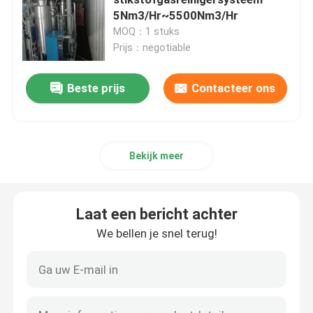
5Nm3/Hr~5500Nm3/Hr
MOQ：1 stuks
Membraan Stikstof Generator
Prijs：negotiable
PSA medische zuurstofgenerator
Beste prijs
Contacteer ons
Gasterugwinningssysteem
Bekijk meer
Industriële zuurstofgenerator
Laat een bericht achter
Industriële gasdroger
We bellen je snel terug!
Eenheid voor ammoniakcrackers
VPSA-Zuurstofgenerator