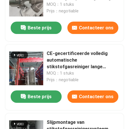
MOQ：1 stuks
Prijs：negotiable
Fabriekstocht
Beste prijs
Contacteer ons
Kwaliteitscontrole
Neem contact met ons op
CE-gecertificeerde volledig
automatische
stikstofgasreiniger lange
Nieuws
levensduur
MOQ：1 stuks
Prijs：negotiable
Vraag een offerte
Beste prijs
Contacteer ons
PSA stikstofgasgeneratoren
Slijpmontage van
De Generator van de hoge Zuiverheidsstikstof
stikstofgasreinigersysteem