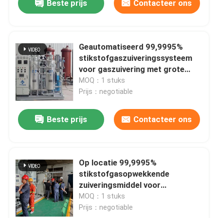
Beste prijs
Contacteer ons
Geautomatiseerd 99,9995%
stikstofgaszuiveringssysteem
voor gaszuivering met grote
capaciteit
MOQ：1 stuks
Prijs：negotiable
Beste prijs
Contacteer ons
Op locatie 99,9995%
stikstofgasopwekkende
zuiveringsmiddel voor
koudgewalste platen
MOQ：1 stuks
Prijs：negotiable