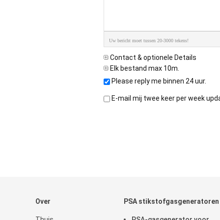
Uw bericht moet tussen 20-3000 tekens!
Contact & optionele Details
Elk bestand max 10m.
Please reply me binnen 24 uur.
E-mail mij twee keer per week upd
Over
PSA stikstofgasgeneratoren
Thuis
PSA-gasgenerator voor