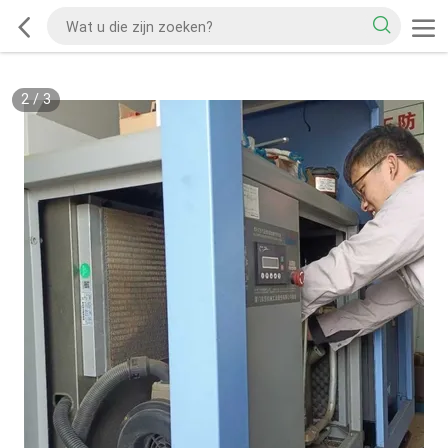
2
/
3