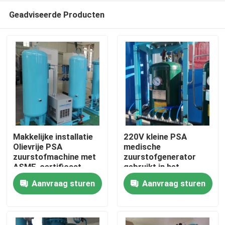
Geadviseerde Producten
Makkelijke installatie
220V kleine PSA
Olievrije PSA
medische
zuurstofmachine met
zuurstofgenerator
Thuis
ASME-certificaat
gebruikt in het
ziekenhuis 60Nm3/Hr
Aanvraag sturen
Aanvraag sturen
Producten
Over ons