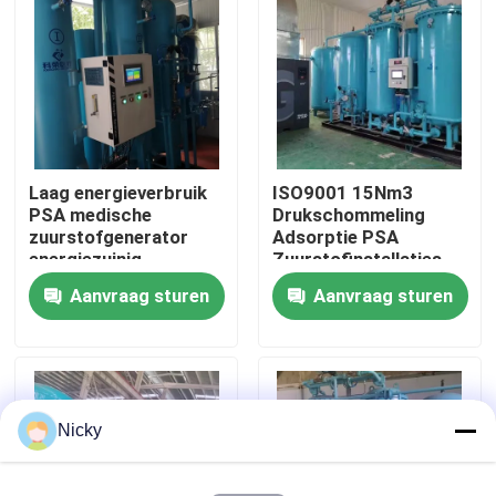
Fabriekstocht
Kwaliteitscontrole
Laag energieverbruik
ISO9001 15Nm3
Neem contact met ons op
PSA medische
Drukschommeling
zuurstofgenerator
Adsorptie PSA
energiezuinig
Zuurstofinstallaties
Nieuws
Lage onderhoud
Aanvraag sturen
Aanvraag sturen
Vraag een offerte
PSA stikstofgasgeneratoren
Nicky
De Generator van de hoge Zuiverheidsstikstof