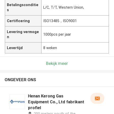
Betalingsconditie
L/C, T/T, Western Union,
s
Certificering
ISO13485，ISO9001
Levering vermoge
1000pcs per jaar
n
Levertijd
8 weken
Bekijk meer
ONGEVEER ONS
Henan Kerong Gas
Equipment Co., Ltd fabrikant
profiel
200 meters south of the