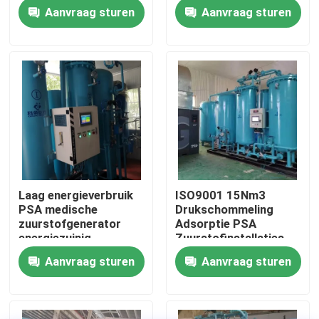
ziekenhuis 60Nm3/Hr
Aanvraag sturen
Aanvraag sturen
Fabriekstocht
Kwaliteitscontrole
Neem contact met ons op
Nieuws
Laag energieverbruik
ISO9001 15Nm3
PSA medische
Drukschommeling
Vraag een offerte
zuurstofgenerator
Adsorptie PSA
energiezuinig
Zuurstofinstallaties
Lage onderhoud
Aanvraag sturen
Aanvraag sturen
PSA stikstofgasgeneratoren
De Generator van de hoge Zuiverheidsstikstof