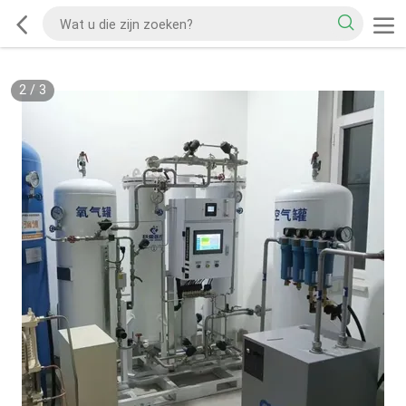
2
/
3