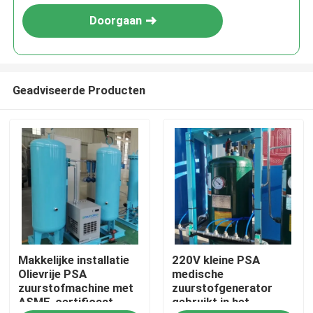
Doorgaan
Geadviseerde Producten
Thuis
Makkelijke installatie
220V kleine PSA
Producten
Olievrije PSA
medische
zuurstofmachine met
zuurstofgenerator
ASME-certificaat
gebruikt in het
Over ons