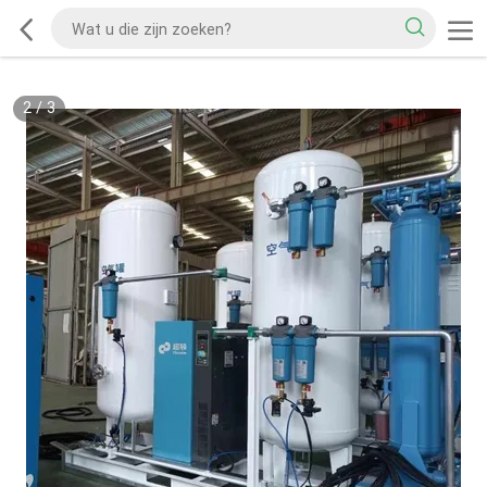
2
/
3