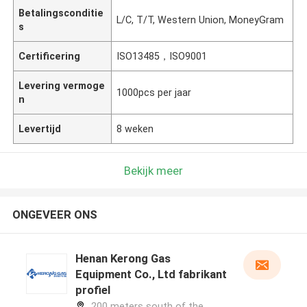
Betalingsconditie
L/C, T/T, Western Union, MoneyGram
s
Certificering
ISO13485，ISO9001
Levering vermoge
1000pcs per jaar
n
Levertijd
8 weken
Bekijk meer
ONGEVEER ONS
Henan Kerong Gas
Equipment Co., Ltd fabrikant
profiel
200 meters south of the