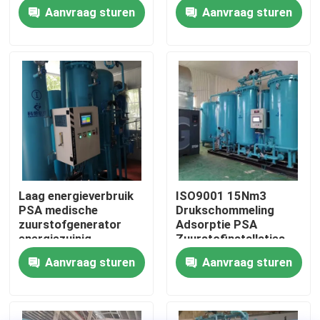
ziekenhuis 60Nm3/Hr
Aanvraag sturen
Aanvraag sturen
Fabriekstocht
Kwaliteitscontrole
Neem contact met ons op
Nieuws
Laag energieverbruik
ISO9001 15Nm3
PSA medische
Drukschommeling
Vraag een offerte
zuurstofgenerator
Adsorptie PSA
energiezuinig
Zuurstofinstallaties
Lage onderhoud
Aanvraag sturen
Aanvraag sturen
PSA stikstofgasgeneratoren
De Generator van de hoge Zuiverheidsstikstof