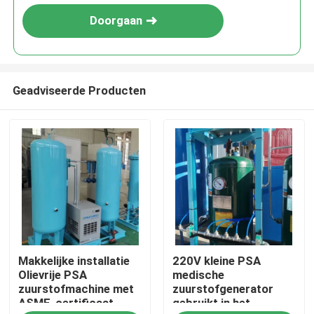
Doorgaan
Geadviseerde Producten
Thuis
Makkelijke installatie
220V kleine PSA
Producten
Olievrije PSA
medische
zuurstofmachine met
zuurstofgenerator
ASME-certificaat
gebruikt in het
Over ons