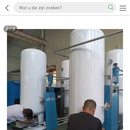
2
/
3