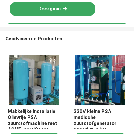
Doorgaan
Geadviseerde Producten
Thuis
Makkelijke installatie
220V kleine PSA
Producten
Olievrije PSA
medische
zuurstofmachine met
zuurstofgenerator
ASME-certificaat
gebruikt in het
Over ons