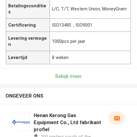
Betalingsconditie
L/C, T/T, Western Union, MoneyGram
s
Certificering
ISO13485，ISO9001
Levering vermoge
1000pcs per jaar
n
Levertijd
8 weken
Bekijk meer
ONGEVEER ONS
Henan Kerong Gas
Equipment Co., Ltd fabrikant
profiel
200 meters south of the