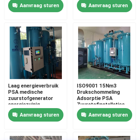
ziekenhuis 60Nm3/Hr
Aanvraag sturen
Aanvraag sturen
Fabriekstocht
Kwaliteitscontrole
Neem contact met ons op
Nieuws
Laag energieverbruik
ISO9001 15Nm3
PSA medische
Drukschommeling
Vraag een offerte
zuurstofgenerator
Adsorptie PSA
energiezuinig
Zuurstofinstallaties
Lage onderhoud
Aanvraag sturen
Aanvraag sturen
PSA stikstofgasgeneratoren
De Generator van de hoge Zuiverheidsstikstof