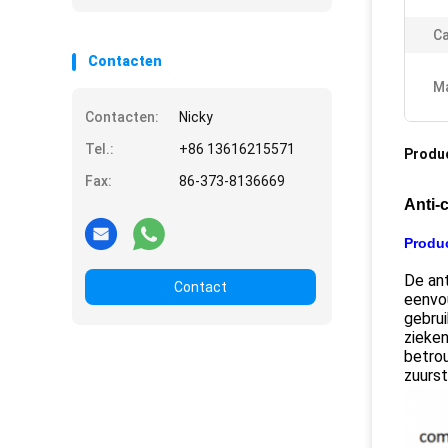
Ca
Contacten
Ma
Contacten:
Nicky
Tel.:
+86 13616215571
Produ
Fax:
86-373-8136669
Anti-
Produc
De an
Contact
eenvo
gebrui
zieken
betro
zuurst