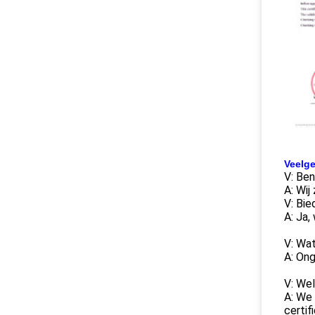
Veelge
V: Ben
A: Wij
V: Bie
A: Ja,
V: Wat
A: Ong
V: Wel
A: We
certif