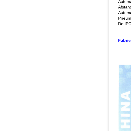
Automa
Afstan
Automa
Pneuma
De IPC
Fabrie