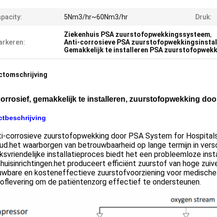
pacity:
5Nm3/hr~60Nm3/hr
Druk:
Ziekenhuis PSA zuurstofopwekkingssysteem
,
rkeren:
Anti-corrosieve PSA zuurstofopwekkingsinstal
Gemakkelijk te installeren PSA zuurstofopwe
ctomschrijving
corrosief, gemakkelijk te installeren, zuurstofopwekking d
tbeschrijving
ti-corrosieve zuurstofopwekking door PSA System for Hospital
ud.het waarborgen van betrouwbaarheid op lange termijn in ver
ksvriendelijke installatieproces biedt het een probleemloze insta
huisinrichtingen.het produceert efficiënt zuurstof van hoge zuiv
uwbare en kosteneffectieve zuurstofvoorziening voor medische
oflevering om de patiëntenzorg effectief te ondersteunen.