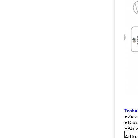
Techn
● Zuiv
● Druk
● Atmo
Artike