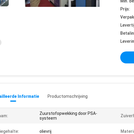
Min. be
Prijs:
Verpak
Leverti
Betali
Leveri
illeerde Informatie
Productomschrijving
Zuurstofopwekking door PSA-
aam:
Zuiver
systeem
iegehalte:
olievrij
Materi