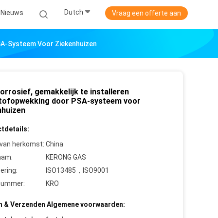
Dutch
Nieuws
Vraag een offerte aan
PSA-Systeem Voor Ziekenhuizen
orrosief, gemakkelijk te installeren
tofopwekking door PSA-systeem voor
nhuizen
tdetails:
 van herkomst:
China
aam:
KERONG GAS
cering:
ISO13485，ISO9001
nummer:
KRO
n & Verzenden Algemene voorwaarden: