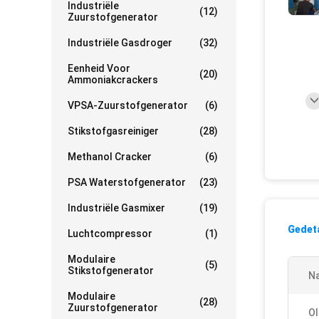
Industriële
(12)
Zuurstofgenerator
Industriële Gasdroger
(32)
Eenheid Voor
(20)
Ammoniakcrackers
VPSA-Zuurstofgenerator
(6)
Stikstofgasreiniger
(28)
Methanol Cracker
(6)
PSA Waterstofgenerator
(23)
Industriële Gasmixer
(19)
Gedeta
Luchtcompressor
(1)
Modulaire
(5)
Stikstofgenerator
N
Modulaire
(28)
Zuurstofgenerator
Ol