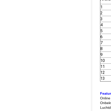
1
2
3
4
5
6
7
8
9
10
11
12
13
Featur
Online
Onbekw
Luchtd