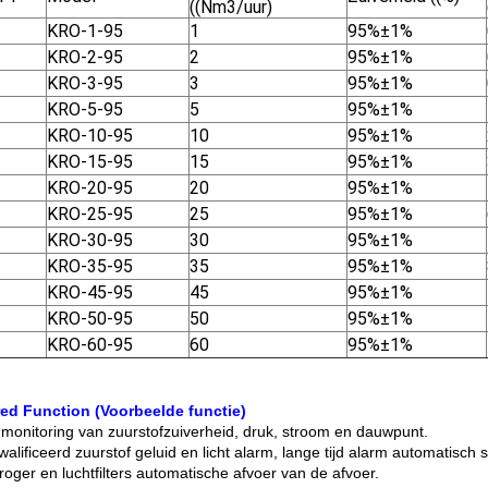
((Nm3/uur)
KRO-1-95
1
95%±1%
KRO-2-95
2
95%±1%
KRO-3-95
3
95%±1%
KRO-5-95
5
95%±1%
KRO-10-95
10
95%±1%
KRO-15-95
15
95%±1%
KRO-20-95
20
95%±1%
KRO-25-95
25
95%±1%
KRO-30-95
30
95%±1%
KRO-35-95
35
95%±1%
KRO-45-95
45
95%±1%
KRO-50-95
50
95%±1%
KRO-60-95
60
95%±1%
ed Function (Voorbeelde functie)
 monitoring van zuurstofzuiverheid, druk, stroom en dauwpunt.
alificeerd zuurstof geluid en licht alarm, lange tijd alarm automatisch
roger en luchtfilters automatische afvoer van de afvoer.