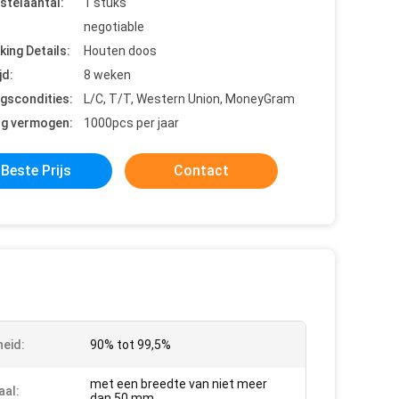
stelaantal:
1 stuks
negotiable
king Details:
Houten doos
jd:
8 weken
ngscondities:
L/C, T/T, Western Union, MoneyGram
ng vermogen:
1000pcs per jaar
Beste Prijs
Contact
heid:
90% tot 99,5%
met een breedte van niet meer
aal:
dan 50 mm