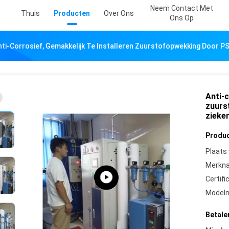
Neem Contact Met
Thuis
Producten
Over Ons
Ons Op
nti-Corrosief, Gemakkelijk Te Installeren Zuurstofopwekking Door 
Anti-c
zuurs
zieke
Produc
Plaats
Merkn
Certifi
Model
Betale