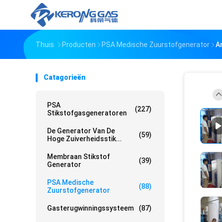
Thuis
Producten
PSA Medische Zuurstofgenerator
A
Catagorieën
PSA
(227)
Stikstofgasgeneratoren
De Generator Van De
(59)
Hoge Zuiverheidsstik...
Membraan Stikstof
(39)
Generator
PSA Medische
(88)
Zuurstofgenerator
Gasterugwinningssysteem
(87)