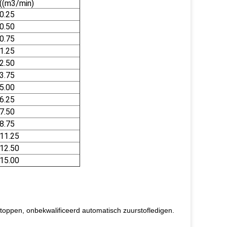
((m3/min)
0.25
0.50
0.75
1.25
2.50
3.75
5.00
6.25
7.50
8.75
11.25
12.50
15.00
 stoppen, onbekwalificeerd automatisch zuurstofledigen.