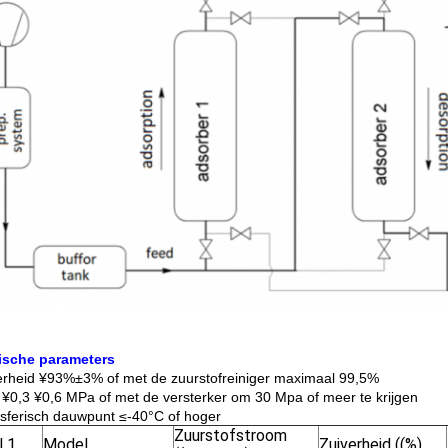
ische parameters
erheid ¥93%±3% of met de zuurstofreiniger maximaal 99,5%
 ¥0,3 ¥0,6 MPa of met de versterker om 30 Mpa of meer te krijgen
sferisch dauwpunt ≤-40°C of hoger
Zuurstofstroom
l 1
Model
Zuiverheid ((%)