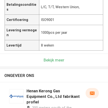
Betalingsconditie
L/C, T/T, Western Union,
s
Certificering
ISO9001
Levering vermoge
1000pcs per jaar
n
Levertijd
8 weken
Bekijk meer
ONGEVEER ONS
Henan Kerong Gas
Equipment Co., Ltd fabrikant
profiel
200 meters south of the