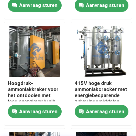
warmtebehandeling
Aanvraag sturen
Aanvraag sturen
Fabriekstocht
Kwaliteitscontrole
Neem contact met ons op
Nieuws
Hoogdruk-
415V hoge druk
ammoniakkraker voor
ammoniakcracker met
Vraag een offerte
het ontdooien met
energiebesparende
laag energieverbruik
zuiveringsmiddelen
Aanvraag sturen
Aanvraag sturen
PSA stikstofgasgeneratoren
De Generator van de hoge Zuiverheidsstikstof