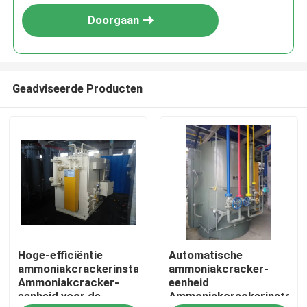
Doorgaan
Geadviseerde Producten
Thuis
Hoge-efficiëntie
Automatische
Producten
ammoniakcrackerinstallatie
ammoniakcracker-
Ammoniakcracker-
eenheid
eenheid voor de
Ammoniakcrackerinstallat
Over ons