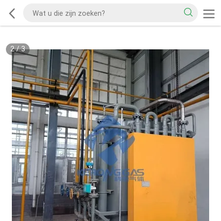
2
/
3