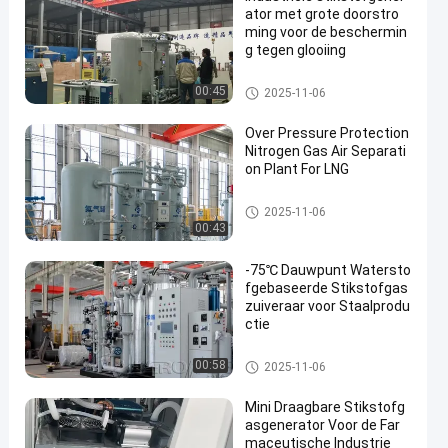
ator met grote doorstro
ming voor de beschermin
g tegen glooiing
De Generator van de hoge Zuiv
00:45
2025-11-06
erheidsstikstof
Over Pressure Protection
Nitrogen Gas Air Separati
on Plant For LNG
PSA stikstofgasgeneratoren
2025-11-06
00:43
-75℃ Dauwpunt Watersto
fgebaseerde Stikstofgas
zuiveraar voor Staalprodu
ctie
Stikstofgasreiniger
00:58
2025-11-06
Mini Draagbare Stikstofg
asgenerator Voor de Far
maceutische Industrie