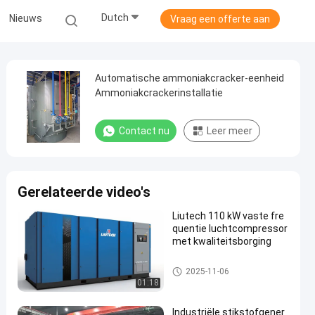
Dutch
Nieuws
Vraag een offerte aan
Automatische ammoniakcracker-eenheid
Ammoniakcrackerinstallatie
Contact nu
Leer meer
Gerelateerde video's
Liutech 110 kW vaste fre
quentie luchtcompressor
met kwaliteitsborging
luchtcompressor
2025-11-06
01:18
Industriële stikstofgener