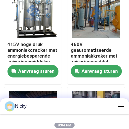
Fabriekstocht
Kwaliteitscontrole
415V hoge druk
460V
ammoniakcracker met
geautomatiseerde
Neem contact met ons op
energiebesparende
ammoniakkraker met
zuiveringsmiddelen
zuiveringsmiddel
Aanvraag sturen
Aanvraag sturen
Nieuws
Vraag een offerte
Nicky
PSA stikstofgasgeneratoren
De Generator van de hoge Zuiverheidsstikstof
9:04 PM