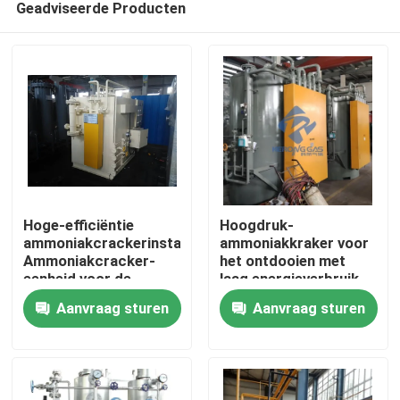
Geadviseerde Producten
Hoge-efficiëntie
Hoogdruk-
ammoniakcrackerinstallatie
ammoniakkraker voor
Ammoniakcracker-
het ontdooien met
eenheid voor de
laag energieverbruik
Thuis
warmtebehandeling
Aanvraag sturen
Aanvraag sturen
Producten
Over ons