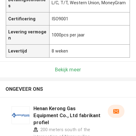
L/C, T/T, Western Union, MoneyGram
s
Certificering
ISO9001
Levering vermoge
1000pcs per jaar
n
Levertijd
8 weken
Bekijk meer
ONGEVEER ONS
Henan Kerong Gas
Equipment Co., Ltd fabrikant
profiel
200 meters south of the