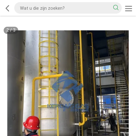
2
/
3