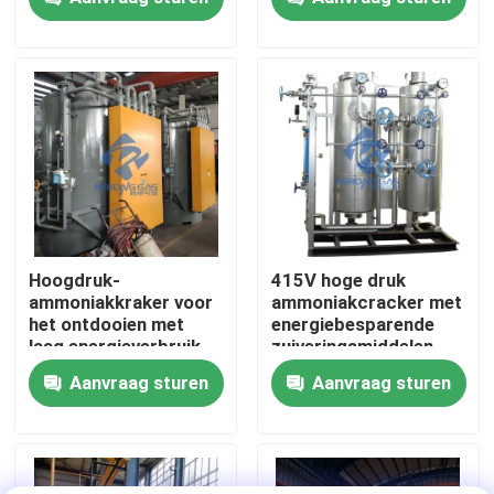
Fabriekstocht
Kwaliteitscontrole
Neem contact met ons op
Nieuws
Hoogdruk-
415V hoge druk
ammoniakkraker voor
ammoniakcracker met
het ontdooien met
energiebesparende
Vraag een offerte
laag energieverbruik
zuiveringsmiddelen
Aanvraag sturen
Aanvraag sturen
PSA stikstofgasgeneratoren
De Generator van de hoge Zuiverheidsstikstof