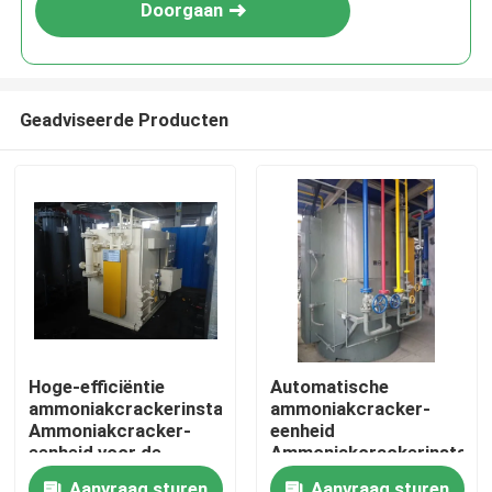
Doorgaan
Geadviseerde Producten
Thuis
Hoge-efficiëntie
Automatische
ammoniakcrackerinstallatie
ammoniakcracker-
Producten
Ammoniakcracker-
eenheid
eenheid voor de
Ammoniakcrackerinstallat
warmtebehandeling
Over ons
Aanvraag sturen
Aanvraag sturen