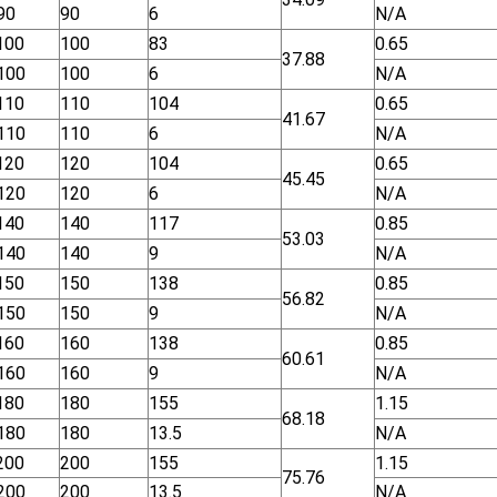
90
90
6
N/A
100
100
83
0.65
37.88
100
100
6
N/A
110
110
104
0.65
41.67
110
110
6
N/A
120
120
104
0.65
45.45
120
120
6
N/A
140
140
117
0.85
53.03
140
140
9
N/A
150
150
138
0.85
56.82
150
150
9
N/A
160
160
138
0.85
60.61
160
160
9
N/A
180
180
155
1.15
68.18
180
180
13.5
N/A
200
200
155
1.15
75.76
200
200
13.5
N/A