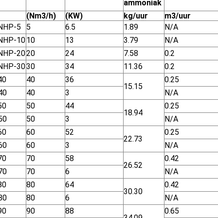
ammoniak
(Nm3/h)
(KW)
kg/uur
m3/uur
NHP-5
5
6.5
1.89
N/A
NHP-10
10
13
3.79
N/A
NHP-20
20
24
7.58
0.2
NHP-30
30
34
11.36
0.2
40
40
36
0.25
15.15
40
40
3
N/A
50
50
44
0.25
18.94
50
50
3
N/A
60
60
52
0.25
22.73
60
60
3
N/A
70
70
58
0.42
26.52
70
70
6
N/A
80
80
64
0.42
30.30
80
80
6
N/A
90
90
88
0.65
34.09