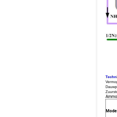
Techn
Vermo
Dauwpu
Zuurst
Ammon
Mode