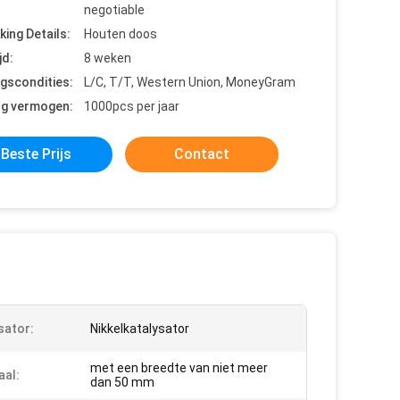
negotiable
king Details:
Houten doos
jd:
8 weken
ngscondities:
L/C, T/T, Western Union, MoneyGram
ng vermogen:
1000pcs per jaar
Beste Prijs
Contact
sator:
Nikkelkatalysator
met een breedte van niet meer
aal:
dan 50 mm