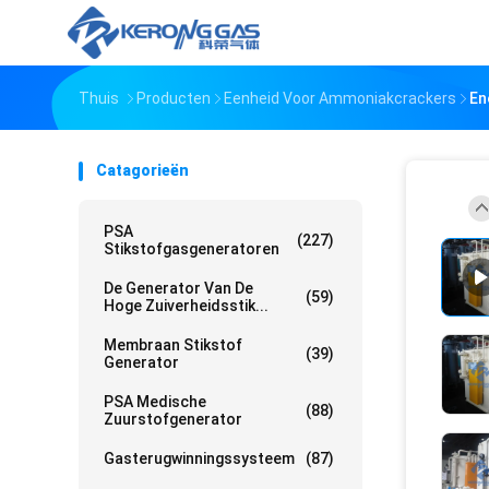
Thuis
Producten
Eenheid Voor Ammoniakcrackers
En
Catagorieën
PSA
(227)
Stikstofgasgeneratoren
De Generator Van De
(59)
Hoge Zuiverheidsstik...
Membraan Stikstof
(39)
Generator
PSA Medische
(88)
Zuurstofgenerator
Gasterugwinningssysteem
(87)