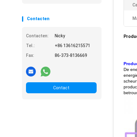
Ca
Ma
Contacten
Contacten:
Nicky
Produ
Tel.:
+86 13616215571
Fax:
86-373-8136669
Produc
De ene
energi
scheur
produc
Contact
betrou