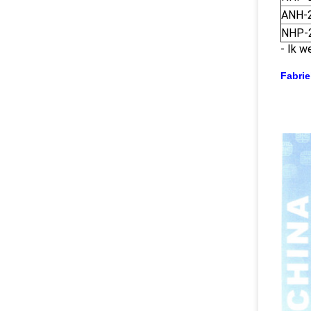
ANH-
NHP-
- Ik w
Fabrie