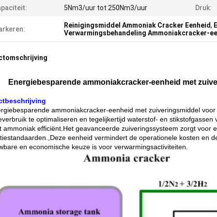
paciteit:
5Nm3/uur tot 250Nm3/uur
Druk:
Reinigingsmiddel Ammoniak Cracker Eenheid
,
rkeren:
Verwarmingsbehandeling Ammoniakcracker-ee
ctomschrijving
Energiebesparende ammoniakcracker-eenheid met zuive
tbeschrijving
rgiebesparende ammoniakcracker-eenheid met zuiveringsmiddel voor
everbruik te optimaliseren en tegelijkertijd waterstof- en stikstofgass
t ammoniak efficiënt.Het geavanceerde zuiveringssysteem zorgt voor ee
tiestandaarden.,Deze eenheid vermindert de operationele kosten en 
wbare en economische keuze is voor verwarmingsactiviteiten.