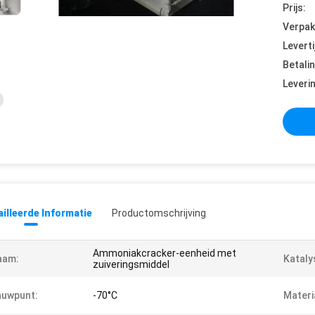
Prijs:
Verpak
Leverti
Betali
Leveri
illeerde Informatie
Productomschrijving
Ammoniakcracker-eenheid met
aam:
Kataly
zuiveringsmiddel
auwpunt:
-70°C
Materi