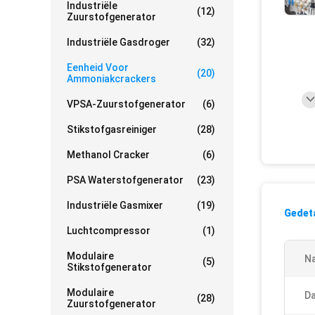
Industriële
(12)
Zuurstofgenerator
Industriële Gasdroger
(32)
Eenheid Voor
(20)
Ammoniakcrackers
VPSA-Zuurstofgenerator
(6)
Stikstofgasreiniger
(28)
Methanol Cracker
(6)
PSA Waterstofgenerator
(23)
Industriële Gasmixer
(19)
Gedeta
Luchtcompressor
(1)
Modulaire
N
(5)
Stikstofgenerator
Modulaire
D
(28)
Zuurstofgenerator