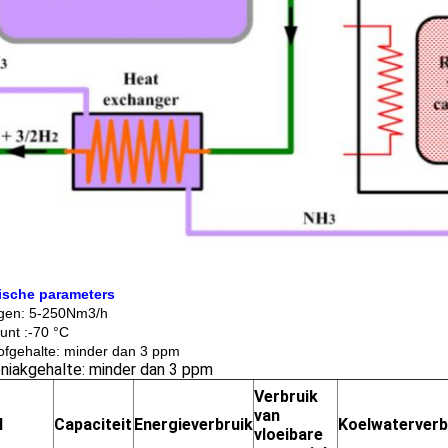
ische parameters
gen: 5-250Nm3/h
nt :-70 °C
ofgehalte: minder dan 3 ppm
iakgehalte: minder dan 3 ppm
Verbruik
van
l
Capaciteit
Energieverbruik
Koelwaterverb
vloeibare