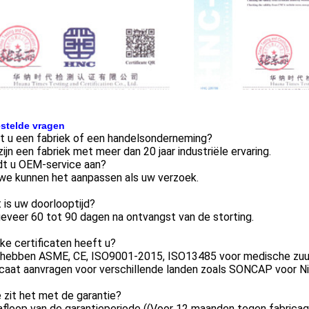
stelde vragen
t u een fabriek of een handelsonderneming?
 zijn een fabriek met meer dan 20 jaar industriële ervaring.
dt u OEM-service aan?
 we kunnen het aanpassen als uw verzoek.
 is uw doorlooptijd?
eveer 60 tot 90 dagen na ontvangst van de storting.
ke certificaten heeft u?
 hebben ASME, CE, ISO9001-2015, ISO13485 voor medische zuur
icaat aanvragen voor verschillende landen zoals SONCAP voor Ni
 zit het met de garantie?
afloop van de garantieperiode ((Voor 12 maanden tegen fabrica