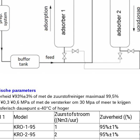
ische parameters
erheid ¥93%±3% of met de zuurstofreiniger maximaal 99,5%
 ¥0,3 ¥0,6 MPa of met de versterker om 30 Mpa of meer te krijgen
sferisch dauwpunt ≤-40°C of hoger
Zuurstofstroom
l 1
Model
Zuiverheid ((%)
((Nm3/uur)
KRO-1-95
1
95%±1%
KRO-2-95
2
95%±1%