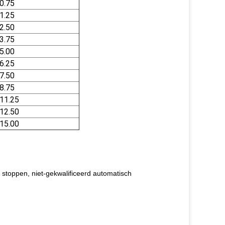
0.75
1.25
2.50
3.75
5.00
6.25
7.50
8.75
11.25
12.50
15.00
ch stoppen, niet-gekwalificeerd automatisch