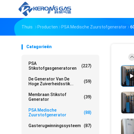
Thuis
Producten
PSA Medische Zuurstofgenerator
6
Catagorieën
PSA
(227)
Stikstofgasgeneratoren
De Generator Van De
(59)
Hoge Zuiverheidsstik...
Membraan Stikstof
(39)
Generator
PSA Medische
(88)
Zuurstofgenerator
Gasterugwinningssysteem
(87)