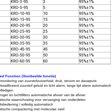
KRO-3-95
3
95%±1%
KRO-5-95
5
95%±1%
KRO-10-95
10
95%±1%
KRO-15-95
15
95%±1%
KRO-20-95
20
95%±1%
KRO-25-95
25
95%±1%
KRO-30-95
30
95%±1%
KRO-35-95
35
95%±1%
KRO-45-95
45
95%±1%
KRO-50-95
50
95%±1%
KRO-60-95
60
95%±1%
ed Function (Voorbeelde functie)
 monitoring van zuurstofzuiverheid, druk, stroom en dauwpunt.
kwalificeerd zuurstof geluid en licht alarm, lange tijd alarm automatis
ofledigen.
roger en luchtfilters automatische afvoer van de afvoer.
tische waarschuwing voor vervanging van onderdelen.
dsbediening / volledig automatisch
tische compactering met moleculair zeef