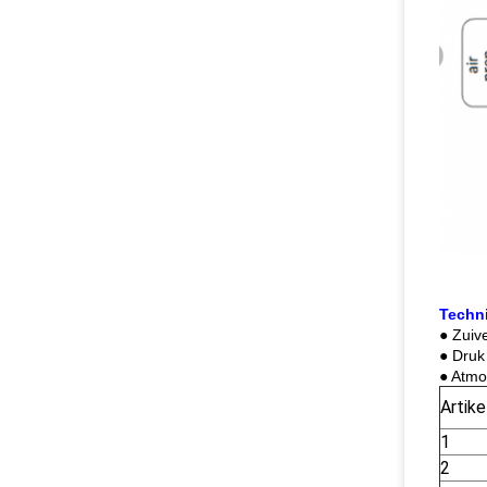
Techn
● Zuiv
● Druk
● Atmo
Artike
1
2