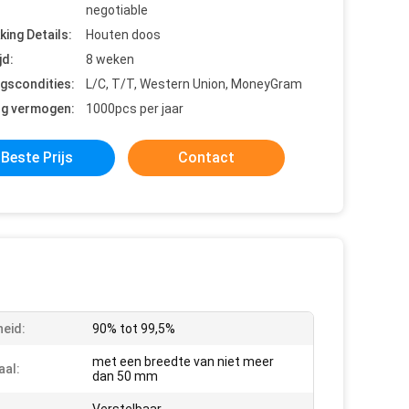
negotiable
king Details:
Houten doos
jd:
8 weken
ngscondities:
L/C, T/T, Western Union, MoneyGram
ng vermogen:
1000pcs per jaar
Beste Prijs
Contact
heid:
90% tot 99,5%
met een breedte van niet meer
aal:
dan 50 mm