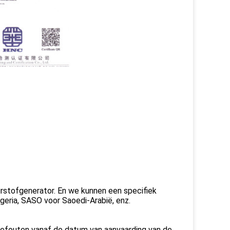
stofgenerator. En we kunnen een specifiek
geria, SASO voor Saoedi-Arabië, enz.
gefouten vanaf de datum van aanvaarding van de