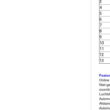
3
4
5
6
7
8
9
10
11
12
13
Featur
Online
Niet-ge
zuurst
Luchtd
Automa
Afstan
Automa