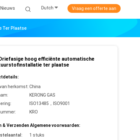
Dutch
Nieuws
Vraag een offerte aan
e Ter Plaatse
Driefasige hoog efficiënte automatische
urstofinstallatie ter plaatse
tdetails:
 van herkomst:
China
aam:
KERONG GAS
cering:
ISO13485，ISO9001
nummer:
KRO
n & Verzenden Algemene voorwaarden:
stelaantal:
1 stuks