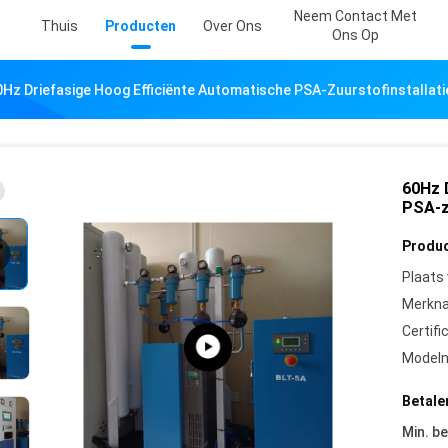
Neem Contact Met
Thuis
Producten
Over Ons
Ons Op
0Hz Driefasige Hoog Efficiënte Automatische PSA-Zuurstofinstallati
60Hz 
PSA-zu
Produc
Plaats
Merkn
Certifi
Model
Betale
Min. be