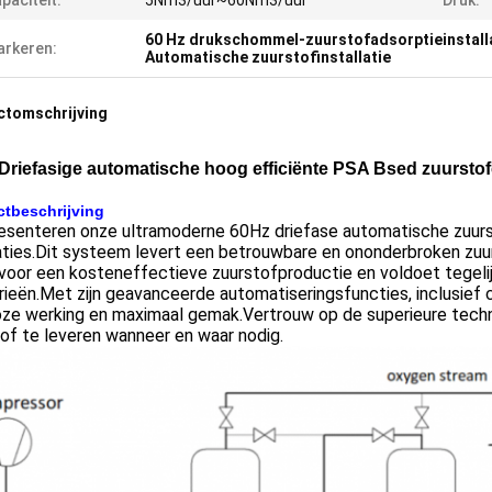
paciteit:
5Nm3/uur~60Nm3/uur
Druk:
60 Hz drukschommel-zuurstofadsorptieinstall
rkeren:
Automatische zuurstofinstallatie
ctomschrijving
Driefasige automatische hoog efficiënte PSA Bsed zuurstof
tbeschrijving
esenteren onze ultramoderne 60Hz driefase automatische zuurs
aties.Dit systeem levert een betrouwbare en ononderbroken zuu
voor een kosteneffectieve zuurstofproductie en voldoet tegelij
rieën.Met zijn geavanceerde automatiseringsfuncties, inclusief c
oze werking en maximaal gemak.Vertrouw op de superieure tech
of te leveren wanneer en waar nodig.