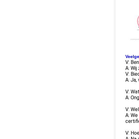
Veelge
V: Ben
A: Wij
V: Bie
A: Ja,
V: Wat
A: Ong
V: Wel
A: We
certif
V: Hoe
A: Na 