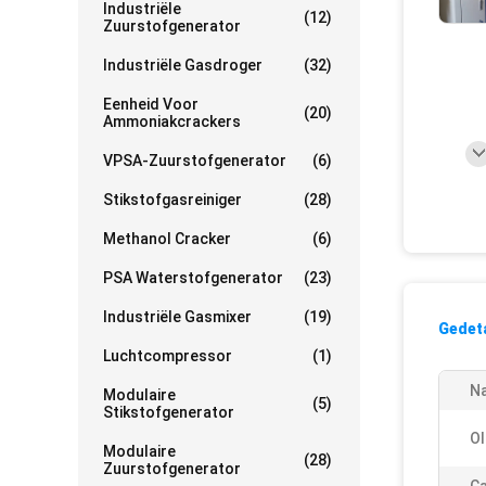
Industriële
(12)
Zuurstofgenerator
Industriële Gasdroger
(32)
Eenheid Voor
(20)
Ammoniakcrackers
VPSA-Zuurstofgenerator
(6)
Stikstofgasreiniger
(28)
Methanol Cracker
(6)
PSA Waterstofgenerator
(23)
Industriële Gasmixer
(19)
Gedeta
Luchtcompressor
(1)
N
Modulaire
(5)
Stikstofgenerator
Ol
Modulaire
(28)
Zuurstofgenerator