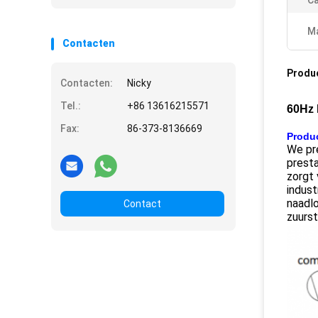
Ca
Ma
Contacten
Produ
Contacten:
Nicky
Tel.:
+86 13616215571
60Hz 
Fax:
86-373-8136669
Produc
We pr
prest
zorgt 
indust
naadl
Contact
zuurst