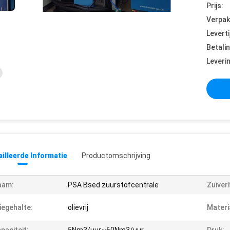
Prijs:
Verpak
Leverti
Betali
Leveri
illeerde Informatie
Productomschrijving
aam:
PSA Bsed zuurstofcentrale
Zuiver
iegehalte:
olievrij
Materi