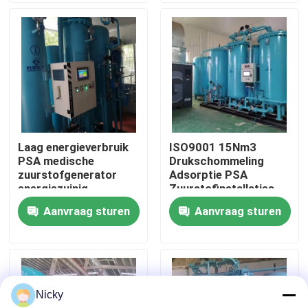
Fabriekstocht
Kwaliteitscontrole
Neem contact met ons op
Laag energieverbruik
ISO9001 15Nm3
PSA medische
Drukschommeling
Nieuws
zuurstofgenerator
Adsorptie PSA
energiezuinig
Zuurstofinstallaties
Lage onderhoud
Aanvraag sturen
Aanvraag sturen
Vraag een offerte
PSA stikstofgasgeneratoren
Nicky
De Generator van de hoge Zuiverheidsstikstof