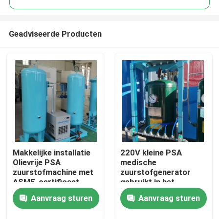
Geadviseerde Producten
Makkelijke installatie
220V kleine PSA
Thuis
Olievrije PSA
medische
zuurstofmachine met
zuurstofgenerator
ASME-certificaat
gebruikt in het
Producten
ziekenhuis 60Nm3/Hr
Aanvraag sturen
Aanvraag sturen
Over ons