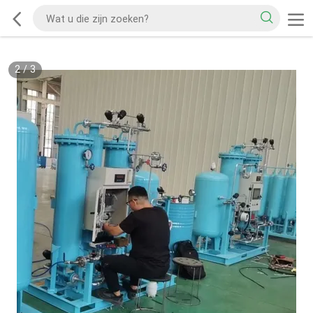
2
/
3