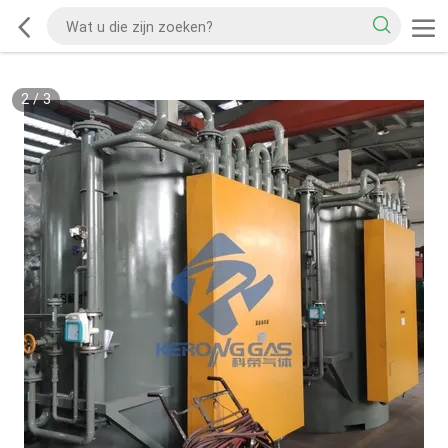
2
/
3