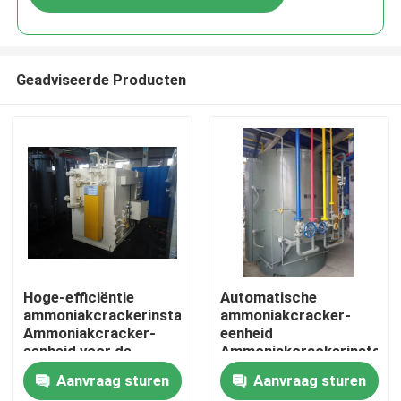
Geadviseerde Producten
Thuis
Hoge-efficiëntie
Automatische
ammoniakcrackerinstallatie
ammoniakcracker-
Ammoniakcracker-
eenheid
Producten
eenheid voor de
Ammoniakcrackerinstallat
warmtebehandeling
Aanvraag sturen
Aanvraag sturen
Over ons