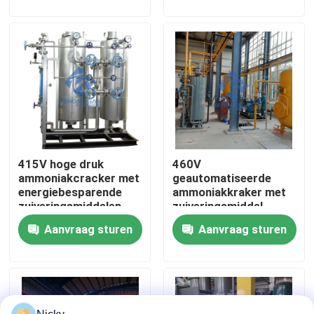
Fabriekstocht
Kwaliteitscontrole
Neem contact met ons op
415V hoge druk
460V
Nieuws
ammoniakcracker met
geautomatiseerde
energiebesparende
ammoniakkraker met
zuiveringsmiddelen
zuiveringsmiddel
Vraag een offerte
Aanvraag sturen
Aanvraag sturen
PSA stikstofgasgeneratoren
De Generator van de hoge Zuiverheidsstikstof