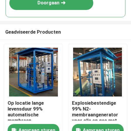
Doorgaan
Geadviseerde Producten
Thuis
Op locatie lange
Explosiebestendige
levensduur 99%
99% N2-
Producten
automatische
membraangenerator
membraan
voor olie en gas met
stikstofgenerator
een hoog rendement
Over ons
Aanvraag sturen
Aanvraag sturen