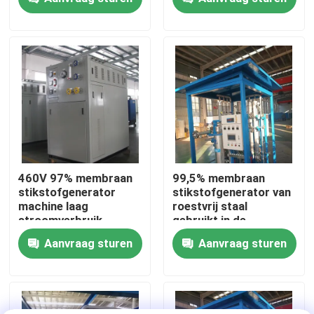
Fabriekstocht
Kwaliteitscontrole
Neem contact met ons op
Nieuws
460V 97% membraan
99,5% membraan
stikstofgenerator
stikstofgenerator van
machine laag
roestvrij staal
Vraag een offerte
stroomverbruik
gebruikt in de
petrochemische
Aanvraag sturen
Aanvraag sturen
industrie
PSA stikstofgasgeneratoren
De Generator van de hoge Zuiverheidsstikstof