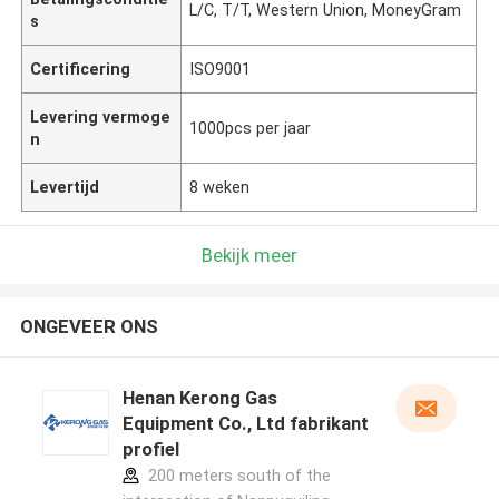
L/C, T/T, Western Union, MoneyGram
s
Certificering
ISO9001
Levering vermoge
1000pcs per jaar
n
Levertijd
8 weken
Bekijk meer
ONGEVEER ONS
Henan Kerong Gas
Equipment Co., Ltd fabrikant
profiel
200 meters south of the