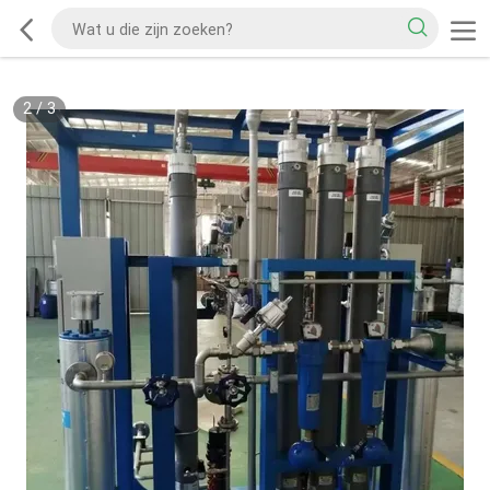
2
/
3