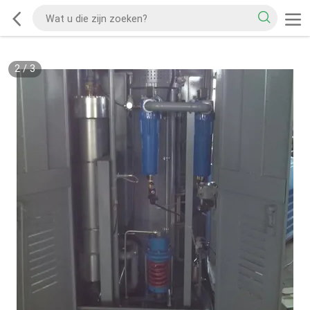
2
/
3