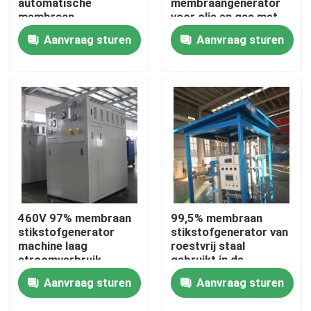
automatische
membraangenerator
membraan
voor olie en gas met
stikstofgenerator
een hoog rendement
Aanvraag sturen
Aanvraag sturen
Fabriekstocht
Kwaliteitscontrole
Neem contact met ons op
Nieuws
Vraag een offerte
460V 97% membraan
99,5% membraan
stikstofgenerator
stikstofgenerator van
machine laag
roestvrij staal
PSA stikstofgasgeneratoren
stroomverbruik
gebruikt in de
petrochemische
Aanvraag sturen
Aanvraag sturen
industrie
De Generator van de hoge Zuiverheidsstikstof