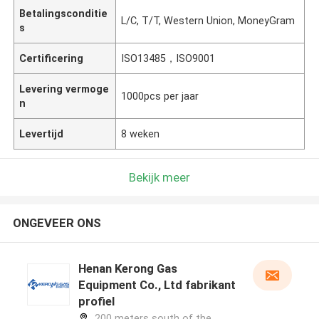
Betalingsconditie
L/C, T/T, Western Union, MoneyGram
s
Certificering
ISO13485，ISO9001
Levering vermoge
1000pcs per jaar
n
Levertijd
8 weken
Bekijk meer
ONGEVEER ONS
Henan Kerong Gas
Equipment Co., Ltd fabrikant
profiel
200 meters south of the