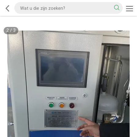
2
/
3