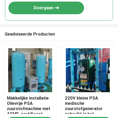
Doorgaan
Geadviseerde Producten
Thuis
Makkelijke installatie
220V kleine PSA
Producten
Olievrije PSA
medische
zuurstofmachine met
zuurstofgenerator
ASME-certificaat
gebruikt in het
Over ons