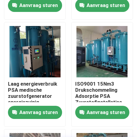
ziekenhuis 60Nm3/Hr
Aanvraag sturen
Aanvraag sturen
Fabriekstocht
Kwaliteitscontrole
Neem contact met ons op
Nieuws
Laag energieverbruik
ISO9001 15Nm3
PSA medische
Drukschommeling
Vraag een offerte
zuurstofgenerator
Adsorptie PSA
energiezuinig
Zuurstofinstallaties
Lage onderhoud
Aanvraag sturen
Aanvraag sturen
PSA stikstofgasgeneratoren
De Generator van de hoge Zuiverheidsstikstof