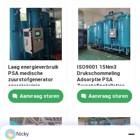
Fabriekstocht
Kwaliteitscontrole
Neem contact met ons op
Laag energieverbruik
ISO9001 15Nm3
PSA medische
Drukschommeling
Nieuws
zuurstofgenerator
Adsorptie PSA
energiezuinig
Zuurstofinstallaties
Lage onderhoud
Aanvraag sturen
Aanvraag sturen
Vraag een offerte
PSA stikstofgasgeneratoren
Nicky
De Generator van de hoge Zuiverheidsstikstof