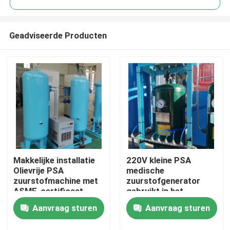
Geadviseerde Producten
Makkelijke installatie
220V kleine PSA
Thuis
Olievrije PSA
medische
zuurstofmachine met
zuurstofgenerator
ASME-certificaat
gebruikt in het
Producten
ziekenhuis 60Nm3/Hr
Aanvraag sturen
Aanvraag sturen
Over ons