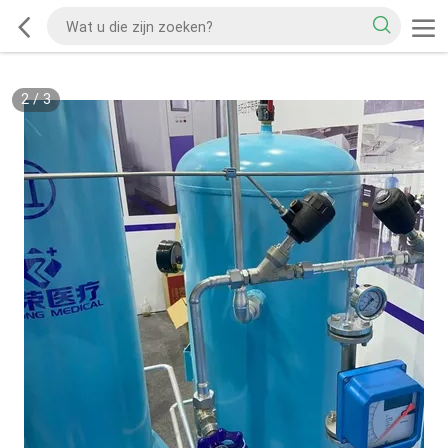
2
/
3