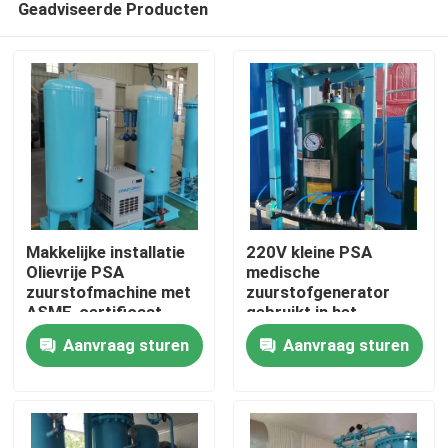
Geadviseerde Producten
Makkelijke installatie
220V kleine PSA
Olievrije PSA
medische
zuurstofmachine met
zuurstofgenerator
ASME-certificaat
gebruikt in het
Thuis
ziekenhuis 60Nm3/Hr
Aanvraag sturen
Aanvraag sturen
Producten
Over ons