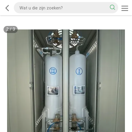
2
/
3