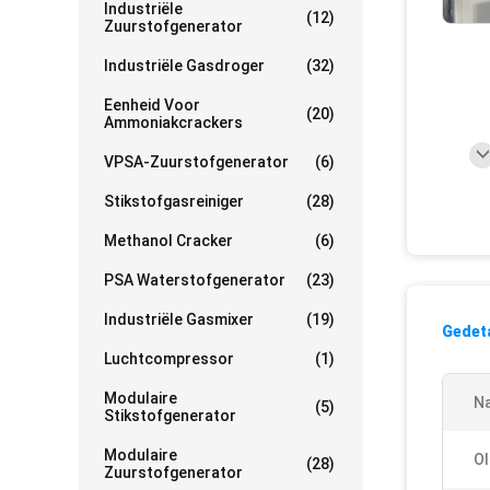
Industriële
(12)
Zuurstofgenerator
Industriële Gasdroger
(32)
Eenheid Voor
(20)
Ammoniakcrackers
VPSA-Zuurstofgenerator
(6)
Stikstofgasreiniger
(28)
Methanol Cracker
(6)
PSA Waterstofgenerator
(23)
Industriële Gasmixer
(19)
Gedeta
Luchtcompressor
(1)
Modulaire
N
(5)
Stikstofgenerator
Modulaire
Ol
(28)
Zuurstofgenerator