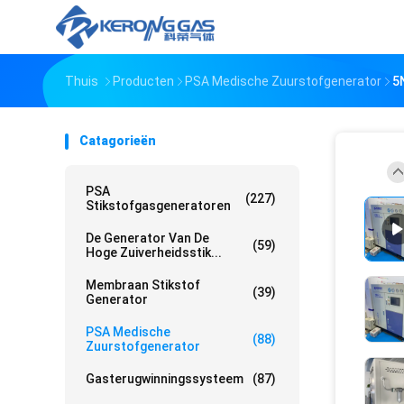
Thuis
Producten
PSA Medische Zuurstofgenerator
5
Catagorieën
PSA
(227)
Stikstofgasgeneratoren
De Generator Van De
(59)
Hoge Zuiverheidsstik...
Membraan Stikstof
(39)
Generator
PSA Medische
(88)
Zuurstofgenerator
Gasterugwinningssysteem
(87)