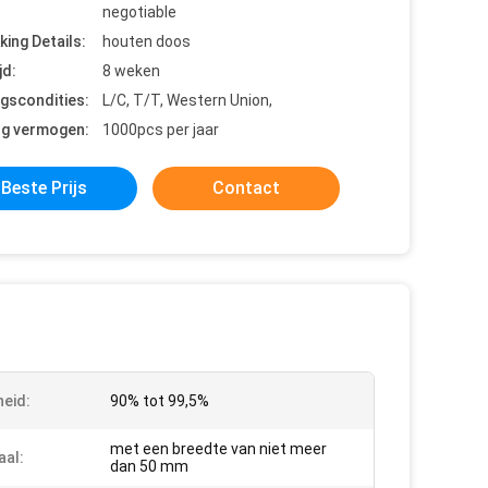
negotiable
king Details:
houten doos
jd:
8 weken
ngscondities:
L/C, T/T, Western Union,
ng vermogen:
1000pcs per jaar
Beste Prijs
Contact
heid:
90% tot 99,5%
met een breedte van niet meer
aal:
dan 50 mm