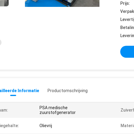
Prijs:
Verpak
Leverti
Betali
Leveri
illeerde Informatie
Productomschrijving
PSA medische
aam:
Zuiver
zuurstofgenerator
iegehalte:
Olievrij
Materi