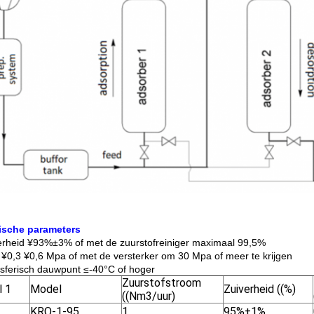
ische parameters
erheid ¥93%±3% of met de zuurstofreiniger maximaal 99,5%
 ¥0,3 ¥0,6 Mpa of met de versterker om 30 Mpa of meer te krijgen
sferisch dauwpunt ≤-40°C of hoger
Zuurstofstroom
l 1
Model
Zuiverheid ((%)
((Nm3/uur)
KRO-1-95
1
95%±1%