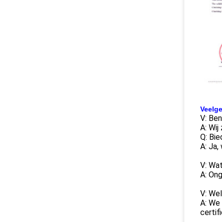
Veelge
V: Ben
A: Wij
Q: Bi
A: Ja,
V: Wat
A: Ong
V: Wel
A: We
certif