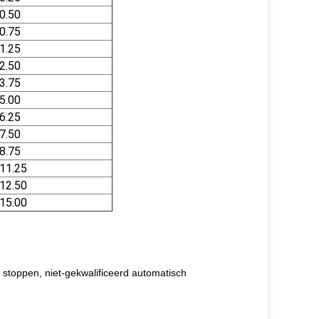
0.50
0.75
1.25
2.50
3.75
5.00
6.25
7.50
8.75
11.25
12.50
15.00
ch stoppen, niet-gekwalificeerd automatisch