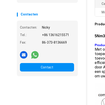
Ca
Ma
Contacten
Produ
Contacten:
Nicky
Tel.:
+86 13616215571
5Nm3 
Fax:
86-373-8136669
Produc
Met o
toepas
toevo
effici
door A
Contact
een s
om uw