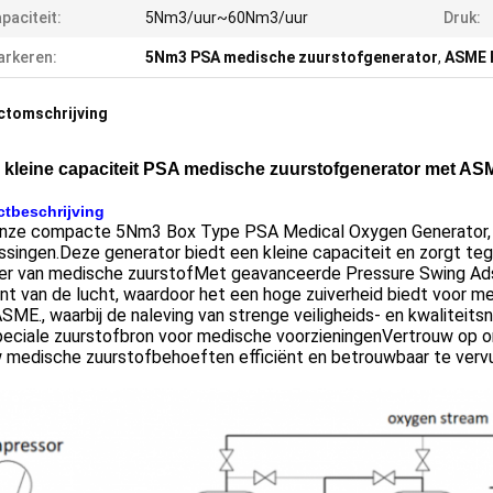
paciteit:
5Nm3/uur~60Nm3/uur
Druk:
rkeren:
5Nm3 PSA medische zuurstofgenerator
,
ASME 
ctomschrijving
kleine capaciteit PSA medische zuurstofgenerator met AS
tbeschrijving
nze compacte 5Nm3 Box Type PSA Medical Oxygen Generator, 
singen.Deze generator biedt een kleine capaciteit en zorgt teg
er van medische zuurstofMet geavanceerde Pressure Swing Adso
ënt van de lucht, waardoor het een hoge zuiverheid biedt voor m
SME., waarbij de naleving van strenge veiligheids- en kwalitei
peciale zuurstofbron voor medische voorzieningenVertrouw op
 medische zuurstofbehoeften efficiënt en betrouwbaar te vervu