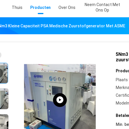
Neem Contact Met
Thuis
Producten
Over Ons
Ons Op
Nm3 Kleine Capaciteit PSA Medische Zuurstofgenerator Met ASME
5Nm3 
zuurs
Produc
Plaats
Merkn
Certifi
Model
Betale
Min. be