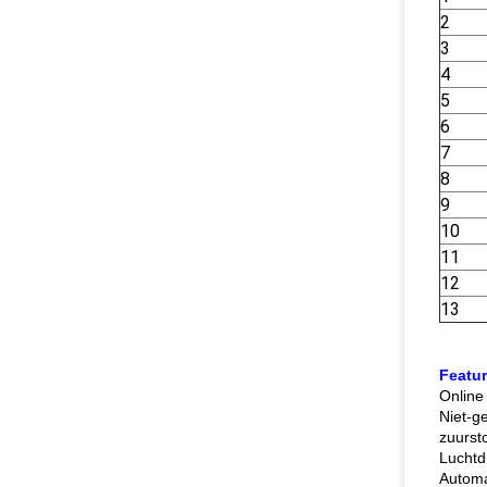
2
3
4
5
6
7
8
9
10
11
12
13
Featur
Online
Niet-ge
zuurst
Luchtd
Automa