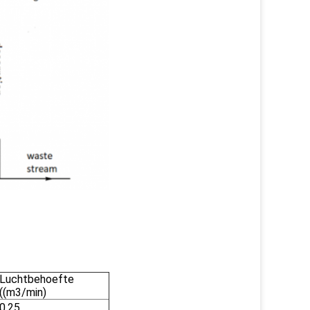
Luchtbehoefte
((m3/min)
0.25