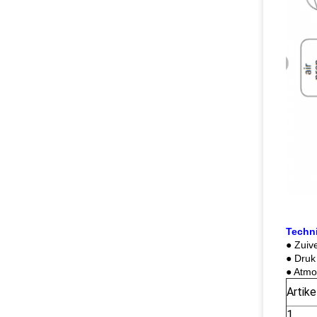
Techn
● Zuiv
● Druk
● Atmo
Artike
1