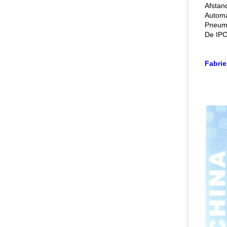
Afstan
Automa
Pneuma
De IPC
Fabrie