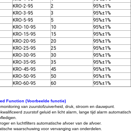
KRO-2-95
2
95%±1%
KRO-3-95
3
95%±1%
KRO-5-95
5
95%±1%
KRO-10-95
10
95%±1%
KRO-15-95
15
95%±1%
KRO-20-95
20
95%±1%
KRO-25-95
25
95%±1%
KRO-30-95
30
95%±1%
KRO-35-95
35
95%±1%
KRO-45-95
45
95%±1%
KRO-50-95
50
95%±1%
KRO-60-95
60
95%±1%
ed Function (Voorbeelde functie)
 monitoring van zuurstofzuiverheid, druk, stroom en dauwpunt.
kwalificeerd zuurstof geluid en licht alarm, lange tijd alarm automatis
ofledigen.
roger en luchtfilters automatische afvoer van de afvoer.
tische waarschuwing voor vervanging van onderdelen.