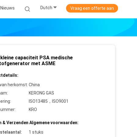
Dutch
Nieuws
Vraag een offerte aan
kleine capaciteit PSA medische
tofgenerator met ASME
tdetails:
 van herkomst:
China
aam:
KERONG GAS
cering:
ISO13485，ISO9001
nummer:
KRO
n & Verzenden Algemene voorwaarden:
stelaantal:
1 stuks