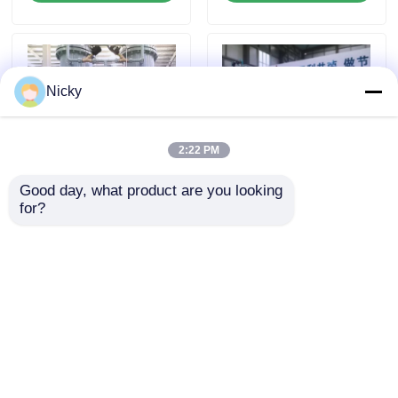
Nicky
2:22 PM
Good day, what product are you looking 
for?
990,5% 50 Hz
99.99% zuiverheid
stikstofgasproductiecentrale
Volledig automatische
voor de olie- en
PSA
gasindustrie
stikstofgasgeneratoren
voor lasersnijden
Aanvraag sturen
Aanvraag sturen
Thuis
Ongeveer ons
Contacteer ons
Desktop Site
Sitemap
Privacybeleid