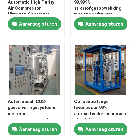
Automatic High Purity
99,999%
Air Compressor
stikstofgasopwekking
Nitrogen Generator
met onderdrukvat
gecertificeerd
Aanvraag sturen
Aanvraag sturen
Automatisch CO2-
Op locatie lange
gaszuiveringssysteem
levensduur 99%
met een
automatische membraan
zuiveringsapparaat van
stikstofgenerator
99,99% zuiverheid
Aanvraag sturen
Aanvraag sturen