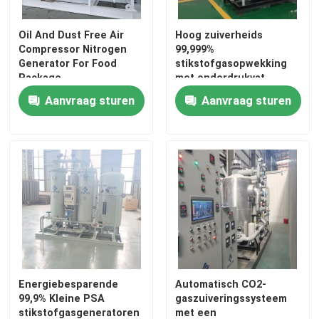
Oil And Dust Free Air
Hoog zuiverheids
Compressor Nitrogen
99,999%
Generator For Food
stikstofgasopwekking
Package
met onderdrukvat
gecertificeerd
Aanvraag sturen
Aanvraag sturen
Energiebesparende
Automatisch CO2-
99,9% Kleine PSA
gaszuiveringssysteem
stikstofgasgeneratoren
met een