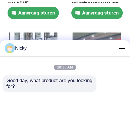
met ASME
zuiveringsapparaat van
99,99% zuiverheid
Aanvraag sturen
Aanvraag sturen
Nicky
10:35 AM
Good day, what product are you looking 
for?
60Hz 0.5KW
99.99 Compacte PSA
Automatische 99,99%
stikstofgasgeneratoren
stikstofluchtgenerator
voor de elektronica-
met SABER
industrie
Aanvraag sturen
Aanvraag sturen