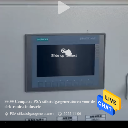
99.99 Compacte PSA stikstofgasgeneratoren voor de
elektronica-industrie
PSA stikstofgasgeneratoren
2025-11-06