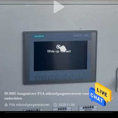
99.9995 hoogzuivere PSA stikstofgasgeneratoren voor auto-
onderdelen
PSA stikstofgasgeneratoren
2025-11-06