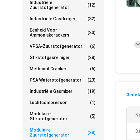
Industriële
(12)
Zuurstofgenerator
Industriële Gasdroger
(32)
Eenheid Voor
(20)
Ammoniakcrackers
VPSA-Zuurstofgenerator
(6)
Stikstofgasreiniger
(28)
Methanol Cracker
(6)
PSA Waterstofgenerator
(23)
Industriële Gasmixer
(19)
Gedeta
Luchtcompressor
(1)
Modulaire
N
(5)
Stikstofgenerator
Modulaire
D
(28)
Zuurstofgenerator