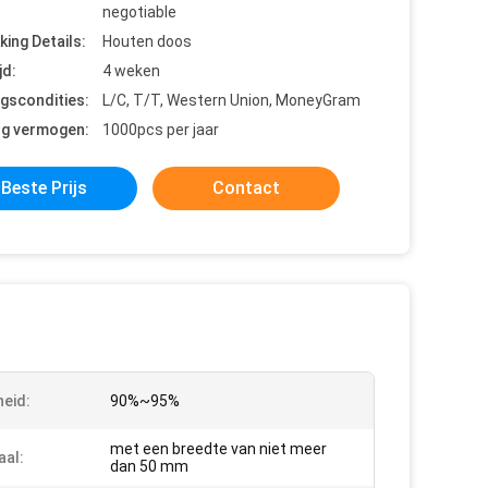
negotiable
king Details:
Houten doos
jd:
4 weken
ngscondities:
L/C, T/T, Western Union, MoneyGram
ng vermogen:
1000pcs per jaar
Beste Prijs
Contact
heid:
90%~95%
met een breedte van niet meer
aal:
dan 50 mm