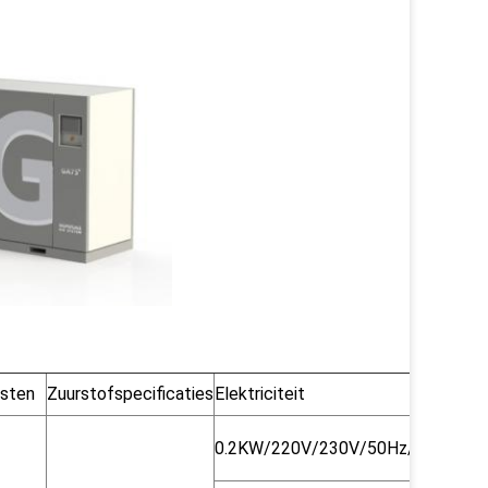
isten
Zuurstofspecificaties
Elektriciteit
Inla
0.2KW/220V/230V/50Hz/60Hz
DN1