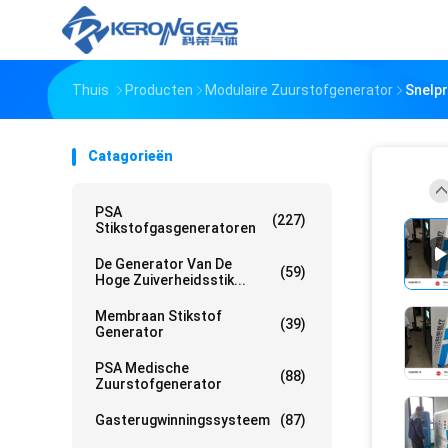
Thuis
Producten
Modulaire Zuurstofgenerator
Snelpr
Catagorieën
PSA
(227)
Stikstofgasgeneratoren
De Generator Van De
(59)
Hoge Zuiverheidsstik...
Membraan Stikstof
(39)
Generator
PSA Medische
(88)
Zuurstofgenerator
Gasterugwinningssysteem
(87)