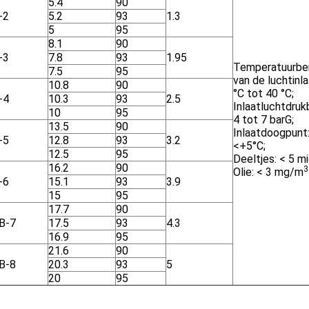
5.4
90
-2
5.2
93
1.3
5
95
8.1
90
-3
7.8
93
1.95
Temperatuurbe
7.5
95
van de luchtinla
10.8
90
°C tot 40 °C;
-4
10.3
93
2.5
Inlaatluchtdruk
10
95
4 tot 7 barG;
13.5
90
Inlaatdoogpunt
-5
12.8
93
3.2
<+5°C;
12.5
95
Deeltjes: < 5 mi
16.2
90
3
Olie: < 3 mg/m
-6
15.1
93
3.9
15
95
17.7
90
B-7
17.5
93
4.3
16.9
95
21.6
90
B-8
20.3
93
5
20
95