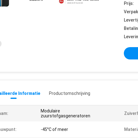
Prijs:
Verpak
Leverti
Betali
Leveri
illeerde Informatie
Productomschrijving
Modulaire
aam:
Zuiver
zuurstofgasgeneratoren
auwpunt:
-45°C of meer
Materi