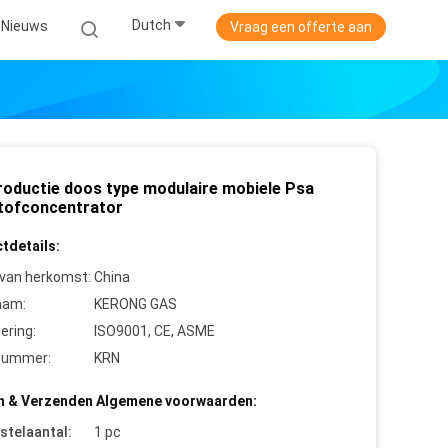
Dutch
Nieuws
Vraag een offerte aan
roductie doos type modulaire mobiele Psa
tofconcentrator
tdetails:
 van herkomst:
China
aam:
KERONG GAS
cering:
ISO9001, CE, ASME
nummer:
KRN
n & Verzenden Algemene voorwaarden:
stelaantal:
1 pc