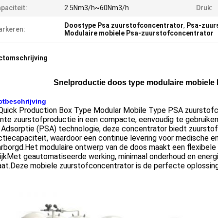
paciteit:
2.5Nm3/h~60Nm3/h
Druk:
Doostype Psa zuurstofconcentrator
,
Psa-zuurs
rkeren:
Modulaire mobiele Psa-zuurstofconcentrator
ctomschrijving
Snelproductie doos type modulaire mobiele 
tbeschrijving
Quick Production Box Type Modular Mobile Type PSA zuurstofco
ënte zuurstofproductie in een compacte, eenvoudig te gebruike
Adsorptie (PSA) technologie, deze concentrator biedt zuurstof
tiecapaciteit, waardoor een continue levering voor medische en
borgd.Het modulaire ontwerp van de doos maakt een flexibele i
jkMet geautomatiseerde werking, minimaal onderhoud en energie-
aat.Deze mobiele zuurstofconcentrator is de perfecte oplossin