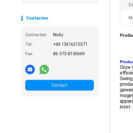
Ca
Ma
Contacten
Contacten:
Nicky
Produ
Tel.:
+86 13616215571
Fax:
86-373-8136669
Produc
Onze 
effici
Swing 
produc
Contact
gewaar
mogeli
appar
inzet..