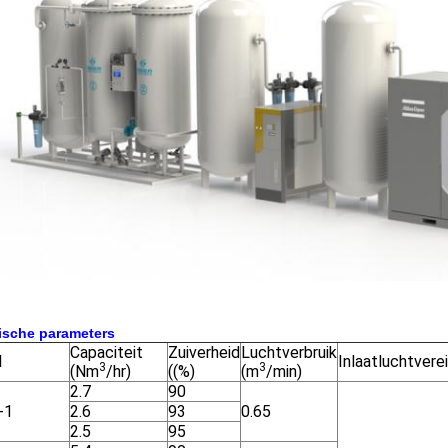
ische parameters
Capaciteit
Zuiverheid
Luchtverbruik
l
Inlaatluchtvere
3
3
(Nm
/hr)
((%)
(m
/min)
2.7
90
-1
2.6
93
0.65
2.5
95