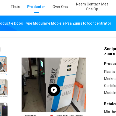
Neem Contact Met
Thuis
Producten
Over Ons
Ons Op
oductie Doos Type Modulaire Mobiele Psa Zuurstofconcentrator
Snelp
zuurs
Produc
Plaats
Merkn
Certifi
Model
Betale
Min. be