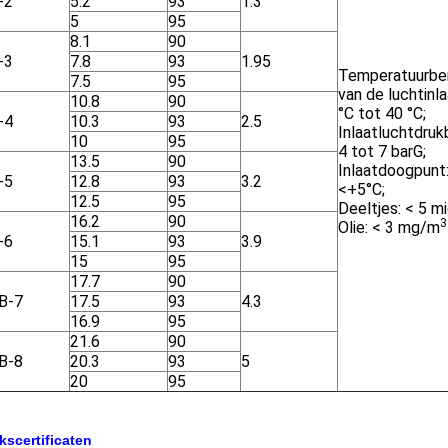
-2
5.2
93
1.3
5
95
8.1
90
-3
7.8
93
1.95
Temperatuurbe
7.5
95
van de luchtinla
10.8
90
°C tot 40 °C;
-4
10.3
93
2.5
Inlaatluchtdruk
10
95
4 tot 7 barG;
13.5
90
Inlaatdoogpunt
-5
12.8
93
3.2
<+5°C;
12.5
95
Deeltjes: < 5 mi
16.2
90
3
Olie: < 3 mg/m
-6
15.1
93
3.9
15
95
17.7
90
B-7
17.5
93
4.3
16.9
95
21.6
90
B-8
20.3
93
5
20
95
kscertificaten