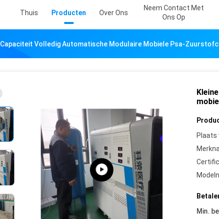
Neem Contact Met
Thuis
Producten
Over Ons
Ons Op
 Capaciteit Volledig Automatische Modulaire Mobiele Psa-Zuurstof
Klein
mobie
Produc
Plaats
Merkn
Certifi
Model
Betale
Min. be