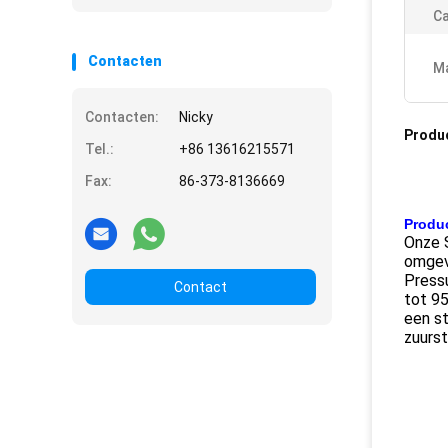
Ca
Contacten
Ma
Contacten:
Nicky
Produ
Tel.:
+86 13616215571
Fax:
86-373-8136669
Produc
Onze 
omgev
Press
Contact
tot 95
een s
zuurst