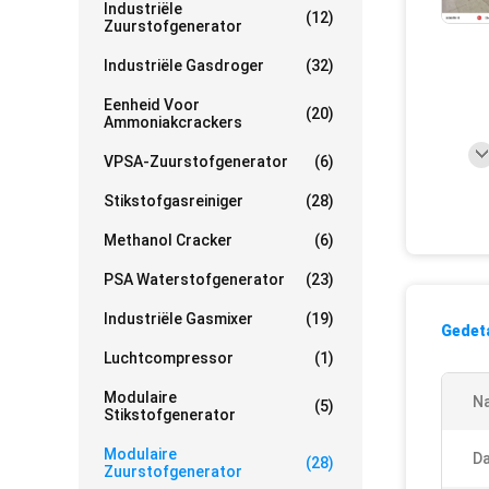
Industriële
(12)
Zuurstofgenerator
Industriële Gasdroger
(32)
Eenheid Voor
(20)
Ammoniakcrackers
VPSA-Zuurstofgenerator
(6)
Stikstofgasreiniger
(28)
Methanol Cracker
(6)
PSA Waterstofgenerator
(23)
Industriële Gasmixer
(19)
Gedeta
Luchtcompressor
(1)
Modulaire
N
(5)
Stikstofgenerator
Modulaire
D
(28)
Zuurstofgenerator