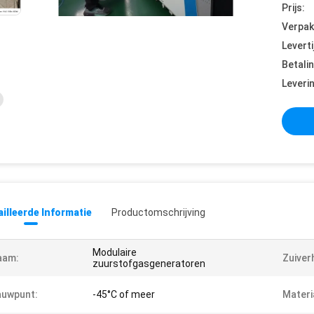
Prijs:
Verpak
Leverti
Betali
Leveri
illeerde Informatie
Productomschrijving
Modulaire
aam:
Zuiver
zuurstofgasgeneratoren
auwpunt:
-45°C of meer
Materi