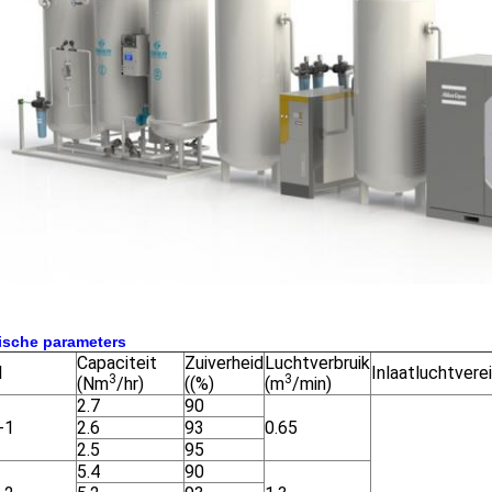
ische parameters
Capaciteit
Zuiverheid
Luchtverbruik
l
Inlaatluchtvere
3
3
(Nm
/hr)
((%)
(m
/min)
2.7
90
-1
2.6
93
0.65
2.5
95
5.4
90