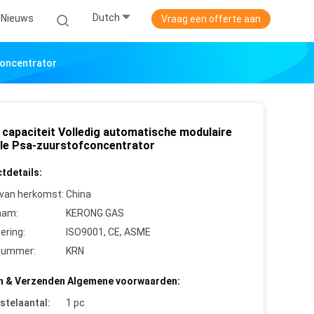
Dutch
Nieuws
Vraag een offerte aan
concentrator
e capaciteit Volledig automatische modulaire
le Psa-zuurstofconcentrator
tdetails:
 van herkomst:
China
aam:
KERONG GAS
cering:
ISO9001, CE, ASME
nummer:
KRN
n & Verzenden Algemene voorwaarden:
stelaantal:
1 pc