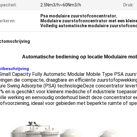
paciteit:
2.5Nm3/h~60Nm3/h
Druk:
Psa modulaire zuurstofconcentrator
,
rkeren:
Modulaire zuurstofconcentrator met een kleine
Volledig automatische modulaire zuurstofcon
ctomschrijving
Automatische bediening op locatie Modulaire mob
tbeschrijving
Small Capacity Fully Automatic Modular Mobile Type PSA zuurst
ingen die compacte, draagbare en efficiënte zuurstofopwekkin
ure Swing Adsorptie (PSA) technologieDeze concentrator lever
% en is geschikt voor kleinere medische of industriële toepassi
tille werking en eenvoudig onderhoud biedt deze concentrator 
ofvoorziening, ideaal voor gebieden met beperkte ruimte of sp