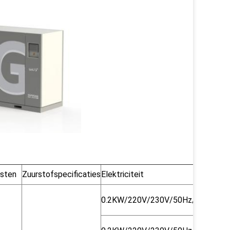
isten
Zuurstofspecificaties
Elektriciteit
Inla
0.2KW/220V/230V/50Hz/60Hz
DN1