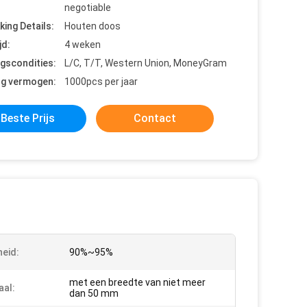
negotiable
king Details:
Houten doos
jd:
4 weken
ngscondities:
L/C, T/T, Western Union, MoneyGram
ng vermogen:
1000pcs per jaar
Beste Prijs
Contact
heid:
90%~95%
met een breedte van niet meer
aal:
dan 50 mm