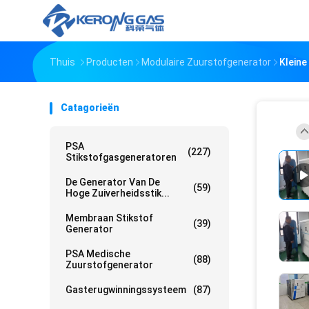
Thuis
Producten
Modulaire Zuurstofgenerator
Kleine
Catagorieën
PSA
(227)
Stikstofgasgeneratoren
De Generator Van De
(59)
Hoge Zuiverheidsstik...
Membraan Stikstof
(39)
Generator
PSA Medische
(88)
Zuurstofgenerator
Gasterugwinningssysteem
(87)