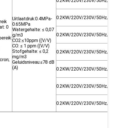
0.2KW/220V/230V/50Hz/60Hz
DN2
0.2KW/220V/230V/50Hz/60Hz
DN2
Uitlaatdruk:0.4MPa-
reik
0.65MPa
at: 0
Watergehalte: ≤ 0,07
0.2KW/220V/230V/50Hz/60Hz
DN2
g/m3
bereik:
CO2:≤10ppm ((V/V)
CO: ≤ 1 ppm ((V/V)
:
Stofgehalte: ≤ 0,2
0.2KW/220V/230V/50Hz/60Hz
DN2
mg/m3
cron;
Geluidsniveau:≤78 dB
(A)
0.2KW/220V/230V/50Hz/60Hz
DN4
0.2KW/220V/230V/50Hz/60Hz
DN4
0.2KW/220V/230V/50Hz/60Hz
DN4