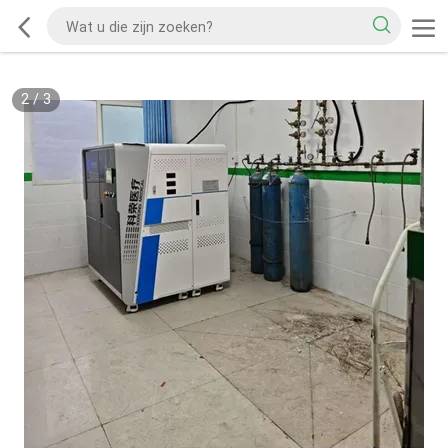
2
/
3