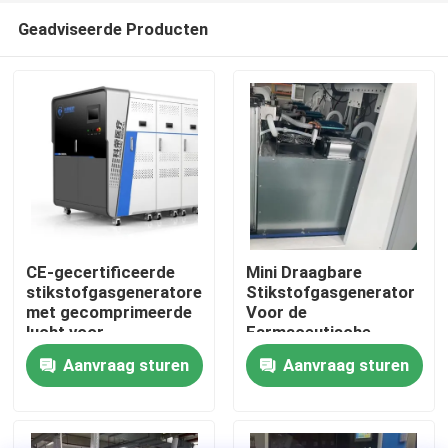
Geadviseerde Producten
CE-gecertificeerde
Mini Draagbare
stikstofgasgeneratoren
Stikstofgasgenerator
met gecomprimeerde
Voor de
Thuis
lucht voor
Farmaceutische
farmaceutische
Industrie
Aanvraag sturen
Aanvraag sturen
doeleinden
Producten
Over ons