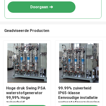
Doorgaan
Geadviseerde Producten
Thuis
Hoge druk Swing PSA
99.99% zuiverheid
Producten
waterstofgenerator
IP65-klasse
99,99% Hoge
Eenvoudige installatie
zuiverheid
waterstofgaszuiveringsee
Over ons