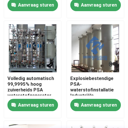
Aanvraag sturen
Aanvraag sturen
Fabriekstocht
Kwaliteitscontrole
Neem contact met ons op
Nieuws
Volledig automatisch
Explosiebestendige
99,9995% hoog
PSA-
Vraag een offerte
zuiverheids PSA
waterstofinstallatie
waterstofgenerator
Industriële
Gemakkelijk te
waterstofgasgenerator
Aanvraag sturen
Aanvraag sturen
PSA stikstofgasgeneratoren
installeren
De Generator van de hoge Zuiverheidsstikstof