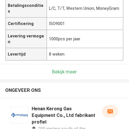
Betalingsconditie
L/C, T/T, Western Union, MoneyGram
s
Certificering
ISO9001
Levering vermoge
1000pcs per jaar
n
Levertijd
8 weken
Bekijk meer
ONGEVEER ONS
Henan Kerong Gas
Equipment Co., Ltd fabrikant
profiel
200 meters south of the