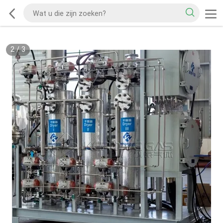
2
/
3