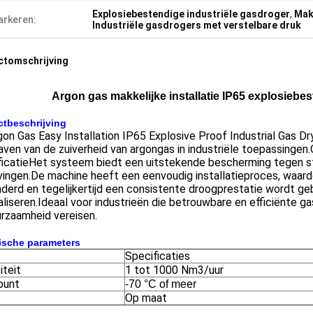
Explosiebestendige industriële gasdroger
,
Makk
rkeren:
Industriële gasdrogers met verstelbare druk
ctomschrijving
Argon gas makkelijke installatie IP65 explosiebes
tbeschrijving
on Gas Easy Installation IP65 Explosive Proof Industrial Gas Dr
ven van de zuiverheid van argongas in industriële toepassinge
ficatieHet systeem biedt een uitstekende bescherming tegen st
ngen.De machine heeft een eenvoudig installatieproces, waardoo
derd en tegelijkertijd een consistente droogprestatie wordt g
liseren.Ideaal voor industrieën die betrouwbare en efficiënte g
rzaamheid vereisen.
ische parameters
Specificaties
iteit
1 tot 1000 Nm3/uur
punt
-70 °C of meer
Op maat