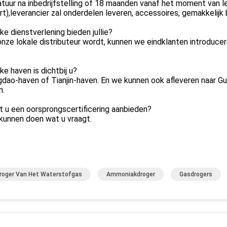
tuur na inbedrijfstelling of 18 maanden vanaf het moment van le
t),leverancier zal onderdelen leveren, accessoires, gemakkelijk
ke dienstverlening bieden jullie?
onze lokale distributeur wordt, kunnen we eindklanten introduce
ke haven is dichtbij u?
gdao-haven of Tianjin-haven. En we kunnen ook afleveren naar G
n.
t u een oorsprongscertificering aanbieden?
kunnen doen wat u vraagt.
roger Van Het Waterstofgas
Ammoniakdroger
Gasdrogers