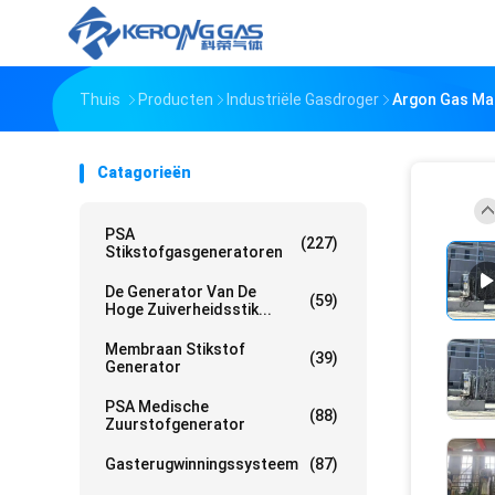
Thuis
Producten
Industriële Gasdroger
Argon Gas Mak
Catagorieën
PSA
(227)
Stikstofgasgeneratoren
De Generator Van De
(59)
Hoge Zuiverheidsstik...
Membraan Stikstof
(39)
Generator
PSA Medische
(88)
Zuurstofgenerator
Gasterugwinningssysteem
(87)