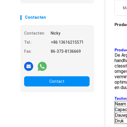
Ma
Contacten
Produ
Contacten:
Nicky
Tel.:
+86 13616215571
Produc
Fax:
86-373-8136669
De Arg
handha
classi
omgevi
vermin
Contact
optima
en duu
Techn
Naam
Capac
Dauw
Druk