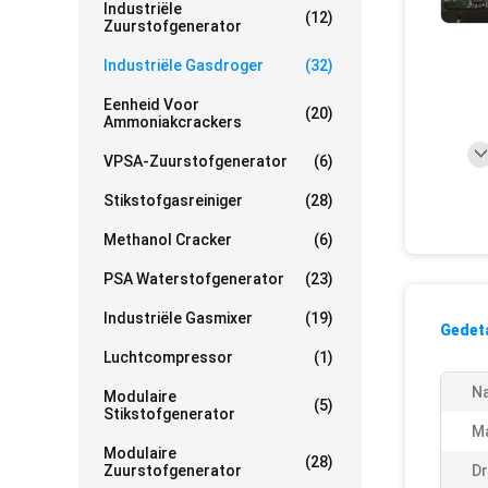
Industriële
(12)
Zuurstofgenerator
Industriële Gasdroger
(32)
Eenheid Voor
(20)
Ammoniakcrackers
VPSA-Zuurstofgenerator
(6)
Stikstofgasreiniger
(28)
Methanol Cracker
(6)
PSA Waterstofgenerator
(23)
Industriële Gasmixer
(19)
Gedeta
Luchtcompressor
(1)
N
Modulaire
(5)
Stikstofgenerator
Ma
Modulaire
(28)
Zuurstofgenerator
Dr