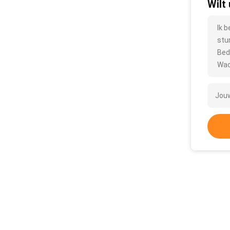
Wilt
Ik 
stu
Bed
Wac