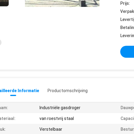
Prijs:
Verpak
Leverti
Betali
Leveri
illeerde Informatie
Productomschrijving
aam:
Industriële gasdroger
Dauwp
teriaal:
van roestvrij staal
Capaci
uk:
Verstelbaar
Bestu