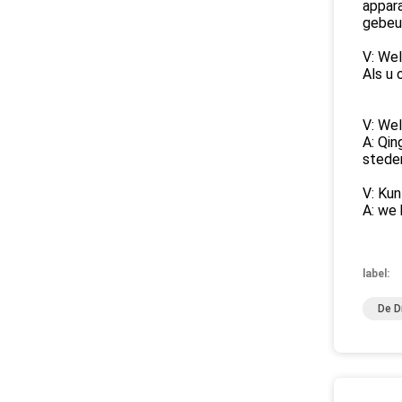
appara
gebeur
V: Wel
Als u 
V: Wel
A: Qin
stede
V: Kun
A: we 
label:
De D