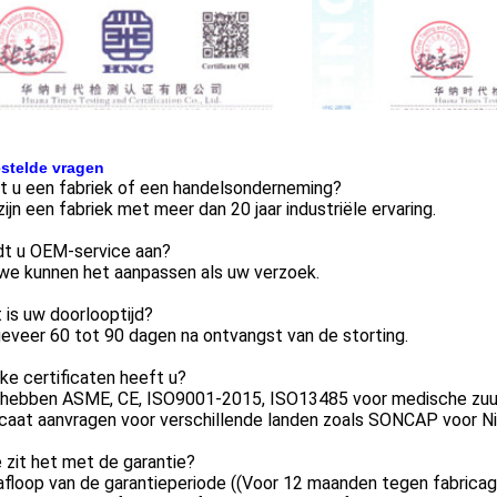
stelde vragen
t u een fabriek of een handelsonderneming?
 zijn een fabriek met meer dan 20 jaar industriële ervaring.
dt u OEM-service aan?
 we kunnen het aanpassen als uw verzoek.
 is uw doorlooptijd?
eveer 60 tot 90 dagen na ontvangst van de storting.
ke certificaten heeft u?
 hebben ASME, CE, ISO9001-2015, ISO13485 voor medische zuur
icaat aanvragen voor verschillende landen zoals SONCAP voor Ni
 zit het met de garantie?
afloop van de garantieperiode ((Voor 12 maanden tegen fabrica