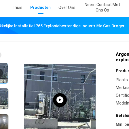
Neem Contact Met
Thuis
Producten
Over Ons
Ons Op
kelijke Installatie IP65 Explosiebestendige Industriële Gas Droger
Argon 
explo
Produc
Plaats
Merkn
Certifi
Model
Betale
Min. be