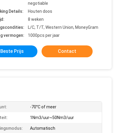
negotiable
king Details:
Houten doos
jd:
8 weken
ngscondities:
L/C, T/T, Western Union, MoneyGram
ng vermogen:
1000pcs per jaar
Beste Prijs
Contact
unt:
-70°C of meer
teit:
1Nm3/uur~50Nm3/uur
ringsmodus:
Automatisch