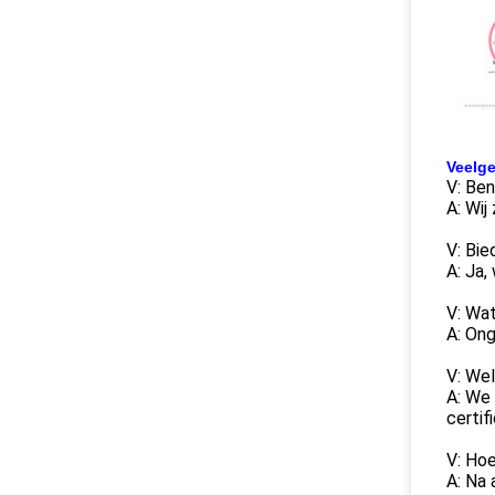
Veelge
V: Ben
A: Wij
V: Bie
A: Ja,
V: Wat
A: Ong
V: Wel
A: We
certif
V: Hoe
A: Na 