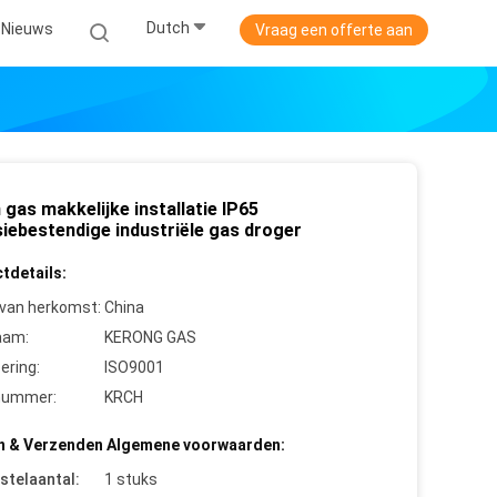
Dutch
Nieuws
Vraag een offerte aan
gas makkelijke installatie IP65
siebestendige industriële gas droger
tdetails:
 van herkomst:
China
aam:
KERONG GAS
cering:
ISO9001
nummer:
KRCH
n & Verzenden Algemene voorwaarden:
stelaantal:
1 stuks