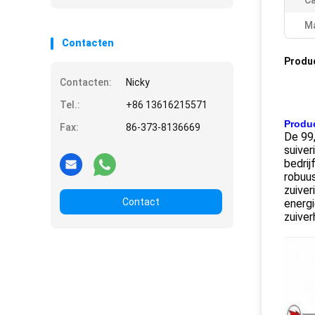
Ca
Ma
Contacten
Produ
Contacten:
Nicky
Tel.:
+86 13616215571
Produc
Fax:
86-373-8136669
De 99,
suiver
bedrij
robuu
zuiver
Contact
energi
zuiver