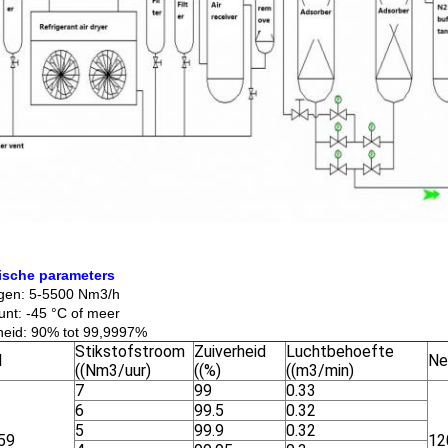
ische parameters
gen: 5-5500 Nm3/h
nt: -45 °C of meer
heid: 90% tot 99,9997%
Stikstofstroom
Zuiverheid
Luchtbehoefte
l
Ne
((Nm3/uur)
((%)
((m3/min)
7
99
0.33
6
99.5
0.32
5
99.9
0.32
59
12