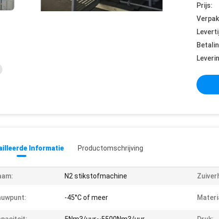
Prijs:
Verpak
Leverti
Betali
Leveri
illeerde Informatie
Productomschrijving
aam:
N2 stikstofmachine
Zuiver
auwpunt:
-45°C of meer
Materi