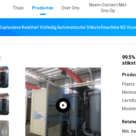
Neem Contact Met
Thuis
Producten
Over Ons
Ons Op
Explosieve Kwaliteit Volledig Automatische Stikstofmachine N2 Voo
99.5%
stiks
Produc
Plaats
Merkn
Certifi
Model
Betale
Min. be