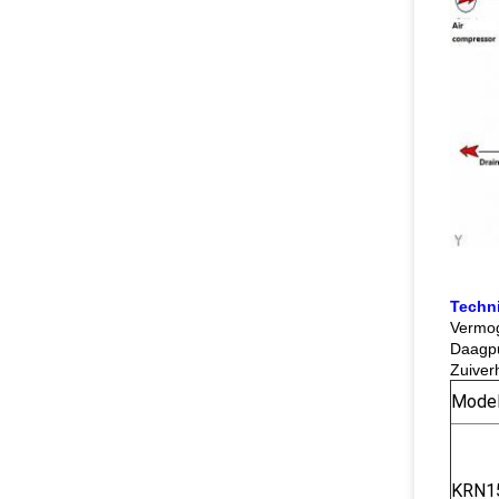
Techn
Vermo
Daagpu
Zuiver
Mode
KRN1