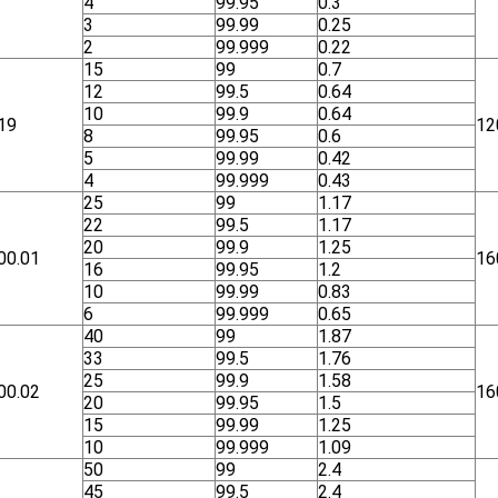
4
99.95
0.3
3
99.99
0.25
2
99.999
0.22
15
99
0.7
12
99.5
0.64
10
99.9
0.64
19
12
8
99.95
0.6
5
99.99
0.42
4
99.999
0.43
25
99
1.17
22
99.5
1.17
20
99.9
1.25
00.01
16
16
99.95
1.2
10
99.99
0.83
6
99.999
0.65
40
99
1.87
33
99.5
1.76
25
99.9
1.58
00.02
16
20
99.95
1.5
15
99.99
1.25
10
99.999
1.09
50
99
2.4
45
99.5
2.4