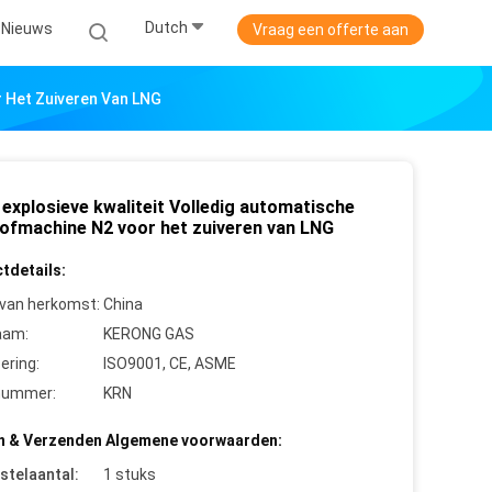
Dutch
Nieuws
Vraag een offerte aan
r Het Zuiveren Van LNG
 explosieve kwaliteit Volledig automatische
tofmachine N2 voor het zuiveren van LNG
tdetails:
 van herkomst:
China
aam:
KERONG GAS
cering:
ISO9001, CE, ASME
nummer:
KRN
n & Verzenden Algemene voorwaarden:
stelaantal:
1 stuks