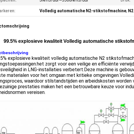
paciteit:
5Nm3/uur~5500Nm3/uur
Druk:
rkeren:
Volledig automatische N2-stikstofmachine
,
N2
ctomschrijving
99.5% explosieve kwaliteit Volledig automatische stiksto
tbeschrijving
5% explosieve kwaliteit volledig automatische N2 stikstofmach
ingstoepassingen.het zorgt voor een veilige en efficiënte verwij
fsveiligheid in LNG-installaties verbetert.Deze machine is ge
ste materialen voor het omgaan met kritieke omgevingen.Volled
ingsproces, waardoor stilstandstijden en arbeidskosten worden
ezuinige prestaties maken het een betrouwbare keuze voor indus
heidsnormen vereisen.