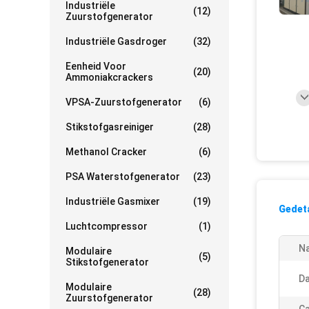
Industriële
(12)
Zuurstofgenerator
Industriële Gasdroger
(32)
Eenheid Voor
(20)
Ammoniakcrackers
VPSA-Zuurstofgenerator
(6)
Stikstofgasreiniger
(28)
Methanol Cracker
(6)
PSA Waterstofgenerator
(23)
Industriële Gasmixer
(19)
Gedeta
Luchtcompressor
(1)
N
Modulaire
(5)
Stikstofgenerator
D
Modulaire
(28)
Zuurstofgenerator