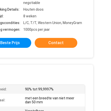
negotiable
king Details:
Houten doos
jd:
8 weken
ngscondities:
L/C, T/T, Western Union, MoneyGram
ng vermogen:
1000pcs per jaar
Beste Prijs
Contact
heid:
90% tot 99,9997%
met een breedte van niet meer
aal:
dan 50 mm