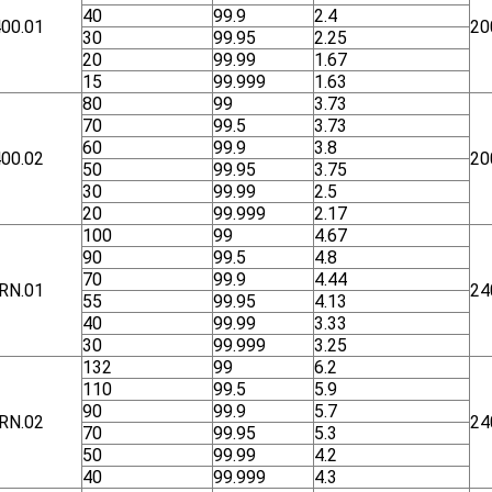
40
99.9
2.4
00.01
20
30
99.95
2.25
20
99.99
1.67
15
99.999
1.63
80
99
3.73
70
99.5
3.73
60
99.9
3.8
00.02
20
50
99.95
3.75
30
99.99
2.5
20
99.999
2.17
100
99
4.67
90
99.5
4.8
70
99.9
4.44
RN.01
24
55
99.95
4.13
40
99.99
3.33
30
99.999
3.25
132
99
6.2
110
99.5
5.9
90
99.9
5.7
RN.02
24
70
99.95
5.3
50
99.99
4.2
40
99.999
4.3