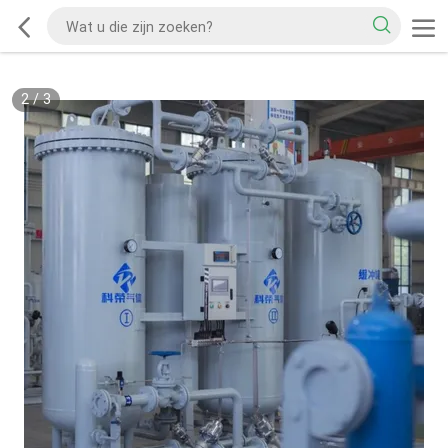
2
/
3