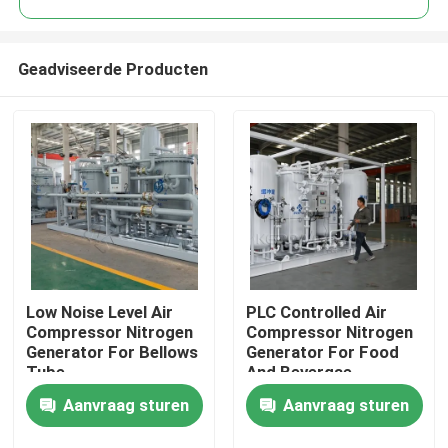
Geadviseerde Producten
Low Noise Level Air
PLC Controlled Air
Thuis
Compressor Nitrogen
Compressor Nitrogen
Generator For Bellows
Generator For Food
Tube
And Bevergae
Producten
Aanvraag sturen
Aanvraag sturen
Over ons