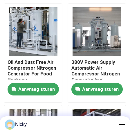
Fabriekstocht
Kwaliteitscontrole
Neem contact met ons op
Oil And Dust Free Air
380V Power Supply
Compressor Nitrogen
Automatic Air
Nieuws
Generator For Food
Compressor Nitrogen
Package
Generator For
Beverage Filling
Aanvraag sturen
Aanvraag sturen
Vraag een offerte
PSA stikstofgasgeneratoren
Nicky
De Generator van de hoge Zuiverheidsstikstof