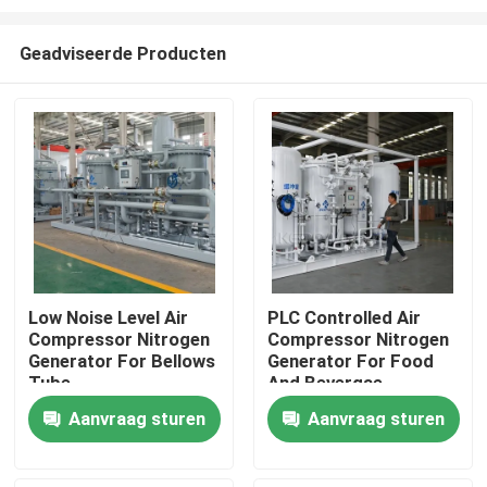
Geadviseerde Producten
Low Noise Level Air
PLC Controlled Air
Compressor Nitrogen
Compressor Nitrogen
Thuis
Generator For Bellows
Generator For Food
Tube
And Bevergae
Producten
Aanvraag sturen
Aanvraag sturen
Over ons