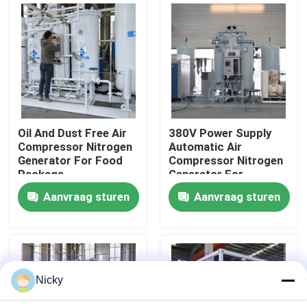
Fabriekstocht
Kwaliteitscontrole
Neem contact met ons op
Oil And Dust Free Air
380V Power Supply
Compressor Nitrogen
Automatic Air
Generator For Food
Compressor Nitrogen
Nieuws
Package
Generator For
Beverage Filling
Aanvraag sturen
Aanvraag sturen
Vraag een offerte
PSA stikstofgasgeneratoren
Nicky
De Generator van de hoge Zuiverheidsstikstof