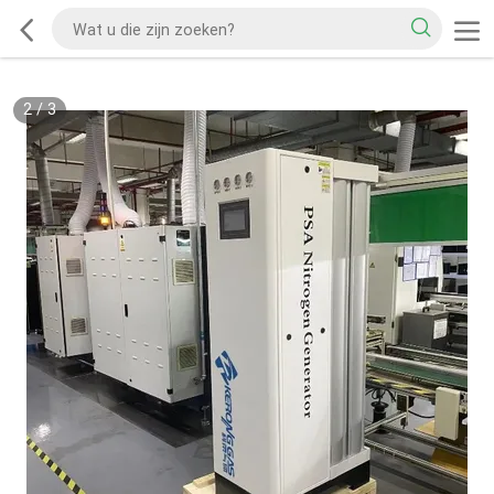
2
/
3