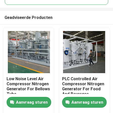
Geadviseerde Producten
Low Noise Level Air
PLC Controlled Air
Thuis
Compressor Nitrogen
Compressor Nitrogen
Generator For Bellows
Generator For Food
Tube
And Bevergae
Producten
Aanvraag sturen
Aanvraag sturen
Over ons