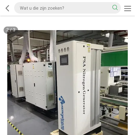
2
/
3