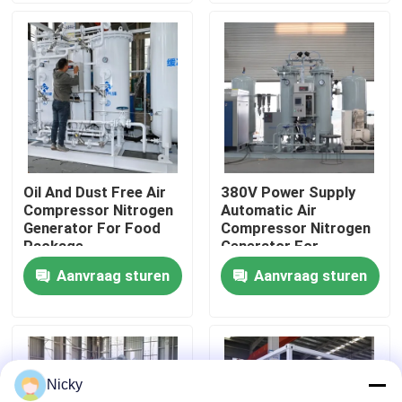
Fabriekstocht
Kwaliteitscontrole
Neem contact met ons op
Oil And Dust Free Air
380V Power Supply
Compressor Nitrogen
Automatic Air
Nieuws
Generator For Food
Compressor Nitrogen
Package
Generator For
Beverage Filling
Aanvraag sturen
Aanvraag sturen
Vraag een offerte
PSA stikstofgasgeneratoren
Nicky
De Generator van de hoge Zuiverheidsstikstof