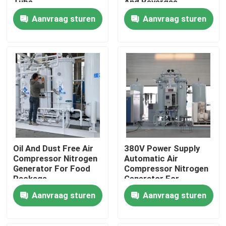
Tube
And Bevergae
Aanvraag sturen
Aanvraag sturen
Fabriekstocht
Kwaliteitscontrole
Neem contact met ons op
Nieuws
Oil And Dust Free Air
380V Power Supply
Vraag een offerte
Compressor Nitrogen
Automatic Air
Generator For Food
Compressor Nitrogen
Package
Generator For
PSA stikstofgasgeneratoren
Beverage Filling
Aanvraag sturen
Aanvraag sturen
De Generator van de hoge Zuiverheidsstikstof