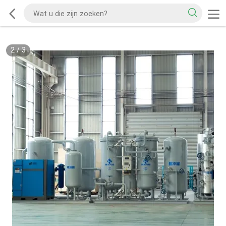
2
/
3