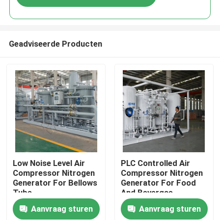
Geadviseerde Producten
Thuis
Low Noise Level Air
PLC Controlled Air
Compressor Nitrogen
Compressor Nitrogen
Generator For Bellows
Generator For Food
Producten
Tube
And Bevergae
Aanvraag sturen
Aanvraag sturen
Over ons