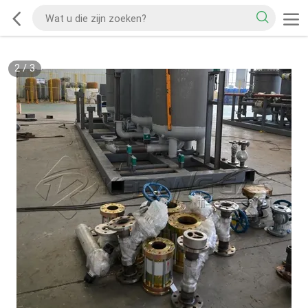
2
/
3