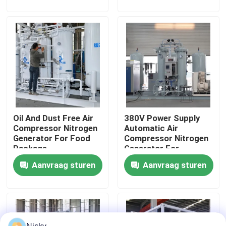
Fabriekstocht
Kwaliteitscontrole
Neem contact met ons op
Oil And Dust Free Air
380V Power Supply
Nieuws
Compressor Nitrogen
Automatic Air
Generator For Food
Compressor Nitrogen
Package
Generator For
Vraag een offerte
Beverage Filling
Aanvraag sturen
Aanvraag sturen
PSA stikstofgasgeneratoren
De Generator van de hoge Zuiverheidsstikstof