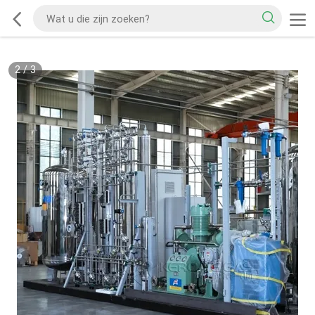
2
/
3