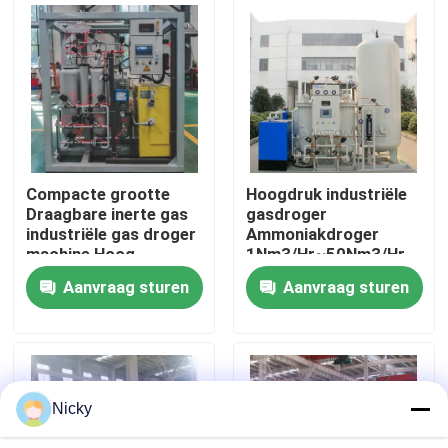
Fabriekstocht
Kwaliteitscontrole
Neem contact met ons op
Compacte grootte
Hoogdruk industriële
Draagbare inerte gas
gasdroger
industriële gas droger
Ammoniakdroger
Nieuws
machine Hoog
1Nm3/Hr~50Nm3/Hr
efficiënt
Aanvraag sturen
Aanvraag sturen
Vraag een offerte
PSA stikstofgasgeneratoren
Nicky
De Generator van de hoge Zuiverheidsstikstof