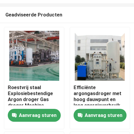
Geadviseerde Producten
Roestvrij staal
Efficiënte
Explosiebestendige
argongasdroger met
Thuis
Argon droger Gas
hoog dauwpunt en
droger Machine
laag energieverbruik
Automatisch
Producten
Aanvraag sturen
Aanvraag sturen
Over ons