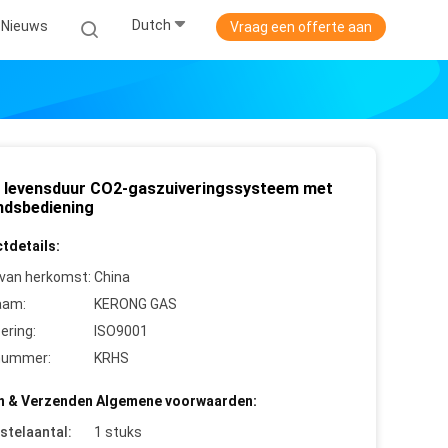
Dutch
Nieuws
Vraag een offerte aan
 levensduur CO2-gaszuiveringssysteem met
ndsbediening
tdetails:
 van herkomst:
China
aam:
KERONG GAS
cering:
ISO9001
nummer:
KRHS
n & Verzenden Algemene voorwaarden:
stelaantal:
1 stuks