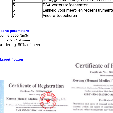
5
PSA-waterstofgenerator
6
Eenheid voor meet- en regelinstrument
7
Andere toebehoren
ische parameters
gen: 5-5500 Nm3/h
nt: -45 °C of meer
vordering: 80% of meer
kscertificaten