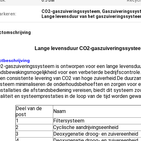
uk:
0.5 bar
Recycl
CO2-gaszuiveringssysteem
,
Gaszuiveringssys
rkeren:
Lange levensduur van het gaszuiveringssyste
ctomschrijving
Lange levensduur CO2-gaszuiveringssystee
tbeschrijving
O2-gaszuiveringssysteem is ontworpen voor een lange levensduu
ndsbewakingsmogelijkheid voor een verbeterde bedrijfscontrole
en consistente levering van CO2 van hoge zuiverheid.De duurzam
ysteem minimaliseren de onderhoudsbehoeften en zorgen voor e
nstallaties die afstandsbediening vereisen, biedt dit systeem z
liteit en systeemprestaties in de loop van de tijd worden gewa
Deel van de
Naam
post
1
Filtersysteem
2
Cyclische aandrijvingseenheid
3
Deoxygenatie droog- en zuivereenheid
4
Deoxygenatie droog- en zuivereenheid