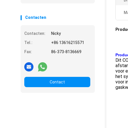
Dr
Ma
Contacten
Produ
Contacten:
Nicky
Tel.:
+86 13616215571
Fax:
86-373-8136669
Produc
Dit C
afsta
voor e
het s
voor i
Contact
gaskwa