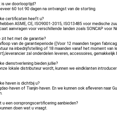
 is uw doorlooptijd?
eveer 60 tot 90 dagen na ontvangst van de storting.
ke certificaten heeft u?
 hebben ASME, CE, ISO9001-2015, ISO13485 voor medische zuur
icaat aanvragen voor verschillende landen zoals SONCAP voor Ni
 zit het met de garantie?
afloop van de garantieperiode ((Voor 12 maanden tegen fabrica
tuur na inbedrijfstelling of 18 maanden vanaf het moment van le
t),leverancier zal onderdelen leveren, accessoires, gemakkelijk
ke dienstverlening bieden jullie?
onze lokale distributeur wordt, kunnen we eindklanten introduce
ke haven is dichtbij u?
gdao-haven of Tianjin-haven. En we kunnen ook afleveren naar G
n.
t u een oorsprongscertificering aanbieden?
kunnen doen wat u vraagt.