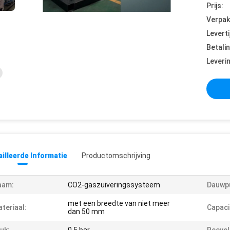
Prijs:
Verpak
Leverti
Betali
Leveri
illeerde Informatie
Productomschrijving
aam:
CO2-gaszuiveringssysteem
Dauwp
met een breedte van niet meer
teriaal:
Capaci
dan 50 mm