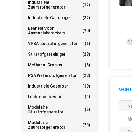
Industriële
(12)
Zuurstofgenerator
Industriële Gasdroger
(32)
Eenheid Voor
(20)
Ammoniakcrackers
VPSA-Zuurstofgenerator
(6)
Stikstofgasreiniger
(28)
Methanol Cracker
(6)
PSA Waterstofgenerator
(23)
Industriële Gasmixer
(19)
Gedeta
Luchtcompressor
(1)
N
Modulaire
(5)
Stikstofgenerator
Ma
Modulaire
(28)
Zuurstofgenerator