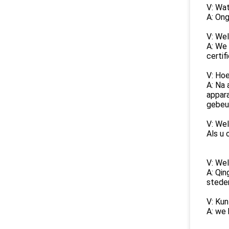
V: Wat
A: Ong
V: Wel
A: We
certif
V: Hoe
A: Na 
appara
gebeur
V: Wel
Als u 
V: Wel
A: Qin
stede
V: Kun
A: we 