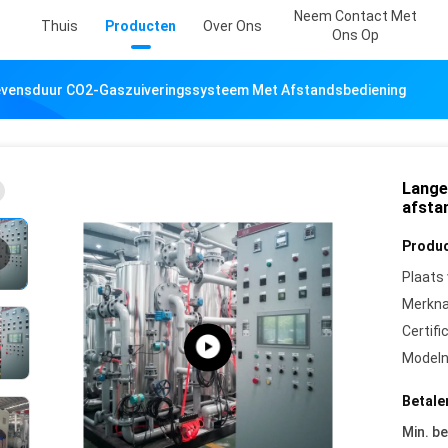
Neem Contact Met
Thuis
Producten
Over Ons
Ons Op
evensduur CO2-Gaszuiveringssysteem Met Afstandsbediening
Lange
afsta
Produc
Plaats
Merkn
Certifi
Model
Betale
Min. be