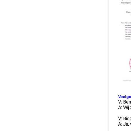
Veelge
V: Ben
A: Wij
V: Bie
A: Ja,