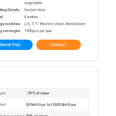
negotiable
king Details:
Houten doos
jd:
8 weken
ngscondities:
L/C, T/T, Western Union, MoneyGram
ng vermogen:
1000pcs per jaar
Beste Prijs
Contact
unt:
-70°C of meer
teit:
50 Nm3/uur tot 5500 Nm3/uur