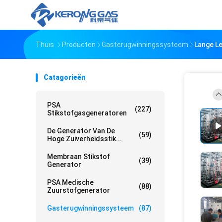
Thuis
Producten
Gasterugwinningssysteem
Lange L
Catagorieën
PSA
(227)
Stikstofgasgeneratoren
De Generator Van De
(59)
Hoge Zuiverheidsstik...
Membraan Stikstof
(39)
Generator
PSA Medische
(88)
Zuurstofgenerator
Gasterugwinningssysteem
(87)