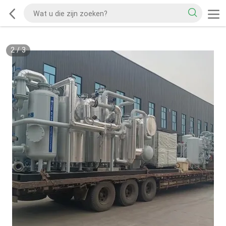
2
/
3