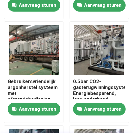
van 99,99% zuiverheid
zuiveringssysteem
Aanvraag sturen
Aanvraag sturen
Fabriekstocht
Kwaliteitscontrole
Neem contact met ons op
Nieuws
Gebruikersvriendelijk
0.5bar CO2-
argonherstel systeem
gasterugwinningssysteem
Vraag een offerte
met
Energiebesparend,
afstandsbediening
laag onderhoud
Aanvraag sturen
Aanvraag sturen
PSA stikstofgasgeneratoren
De Generator van de hoge Zuiverheidsstikstof