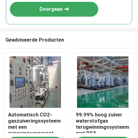
Doorgaan
Geadviseerde Producten
Thuis
Automatisch CO2-
99.99% hoog zuiver
Producten
gaszuiveringssysteem
waterstofgas
met een
terugwinningssysteem
zuiveringsapparaat
met PSA-
Over ons