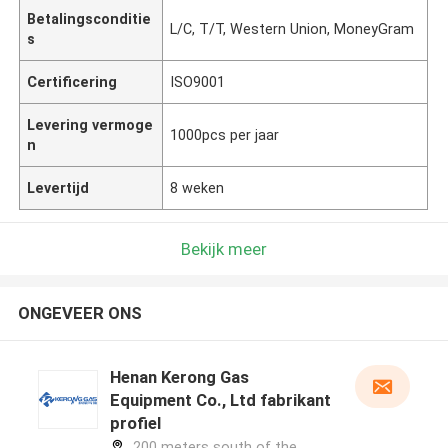
Betalingsconditie
L/C, T/T, Western Union, MoneyGram
s
Certificering
ISO9001
Levering vermoge
1000pcs per jaar
n
Levertijd
8 weken
Bekijk meer
ONGEVEER ONS
Henan Kerong Gas
Equipment Co., Ltd fabrikant
profiel
200 meters south of the