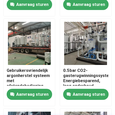
van 99,99% zuiverheid
zuiveringssysteem
Aanvraag sturen
Aanvraag sturen
Fabriekstocht
Kwaliteitscontrole
Neem contact met ons op
Nieuws
Gebruikersvriendelijk
0.5bar CO2-
argonherstel systeem
gasterugwinningssysteem
Vraag een offerte
met
Energiebesparend,
afstandsbediening
laag onderhoud
Aanvraag sturen
Aanvraag sturen
PSA stikstofgasgeneratoren
De Generator van de hoge Zuiverheidsstikstof