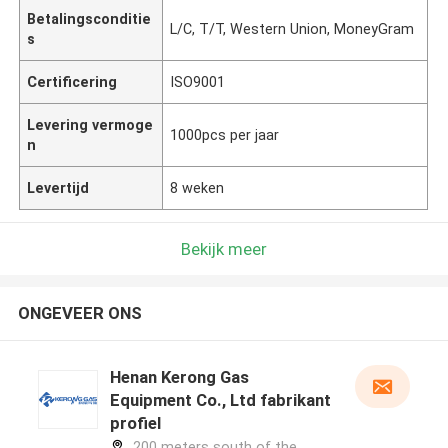
Betalingsconditie
L/C, T/T, Western Union, MoneyGram
s
Certificering
ISO9001
Levering vermoge
1000pcs per jaar
n
Levertijd
8 weken
Bekijk meer
ONGEVEER ONS
Henan Kerong Gas
Equipment Co., Ltd fabrikant
profiel
200 meters south of the