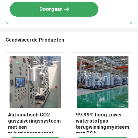
Doorgaan
Geadviseerde Producten
Thuis
Automatisch CO2-
99.99% hoog zuiver
Producten
gaszuiveringssysteem
waterstofgas
met een
terugwinningssysteem
zuiveringsapparaat
met PSA-
Over ons