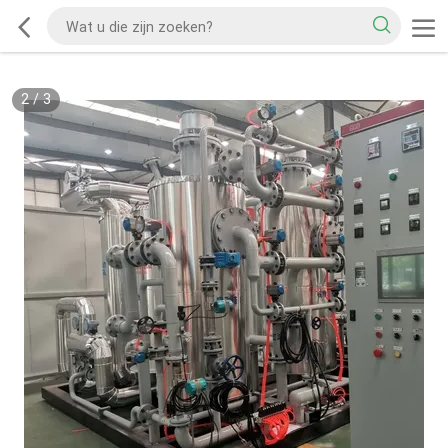
2
/
3