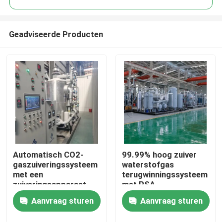
Geadviseerde Producten
Automatisch CO2-
99.99% hoog zuiver
Thuis
gaszuiveringssysteem
waterstofgas
met een
terugwinningssysteem
zuiveringsapparaat
met PSA-
Producten
van 99,99% zuiverheid
zuiveringssysteem
Aanvraag sturen
Aanvraag sturen
Over ons