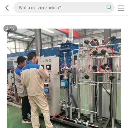
2
/
3