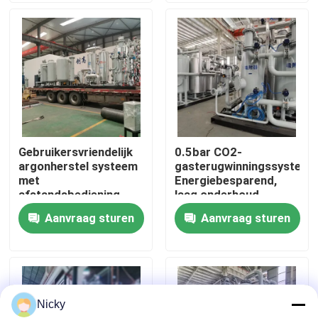
Fabriekstocht
Kwaliteitscontrole
Neem contact met ons op
Gebruikersvriendelijk
0.5bar CO2-
argonherstel systeem
gasterugwinningssysteem
Nieuws
met
Energiebesparend,
afstandsbediening
laag onderhoud
Aanvraag sturen
Aanvraag sturen
Vraag een offerte
PSA stikstofgasgeneratoren
Nicky
De Generator van de hoge Zuiverheidsstikstof