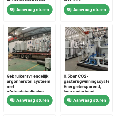
zuiveringsapparaat
met PSA-
van 99,99% zuiverheid
zuiveringssysteem
Aanvraag sturen
Aanvraag sturen
Fabriekstocht
Kwaliteitscontrole
Neem contact met ons op
Nieuws
Gebruikersvriendelijk
0.5bar CO2-
Vraag een offerte
argonherstel systeem
gasterugwinningssysteem
met
Energiebesparend,
afstandsbediening
laag onderhoud
PSA stikstofgasgeneratoren
Aanvraag sturen
Aanvraag sturen
De Generator van de hoge Zuiverheidsstikstof