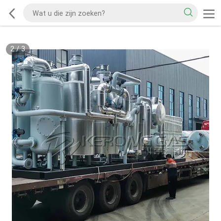
2
/
3