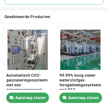
Geadviseerde Producten
Automatisch CO2-
99.99% hoog zuiver
Thuis
gaszuiveringssysteem
waterstofgas
met een
terugwinningssysteem
zuiveringsapparaat
met PSA-
Producten
van 99,99% zuiverheid
zuiveringssysteem
Aanvraag sturen
Aanvraag sturen
Over ons