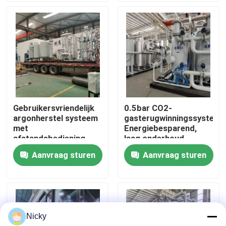
Fabriekstocht
Kwaliteitscontrole
Neem contact met ons op
Gebruikersvriendelijk
0.5bar CO2-
argonherstel systeem
gasterugwinningssysteem
Nieuws
met
Energiebesparend,
afstandsbediening
laag onderhoud
Aanvraag sturen
Aanvraag sturen
Vraag een offerte
PSA stikstofgasgeneratoren
Nicky
De Generator van de hoge Zuiverheidsstikstof