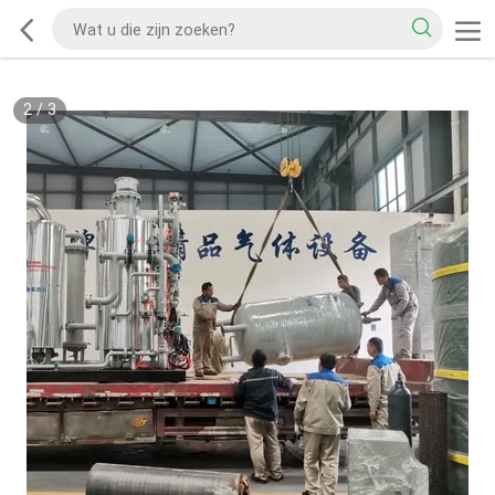
2
/
3