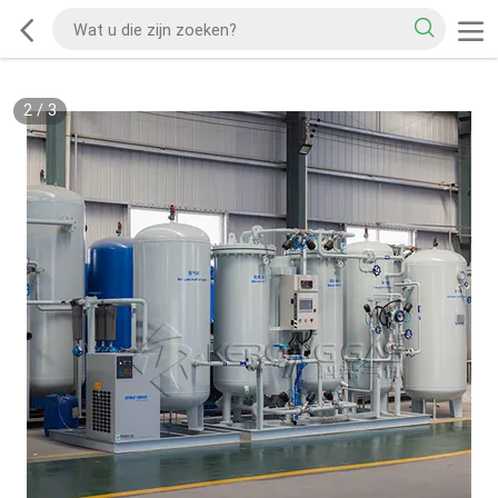
2
/
3