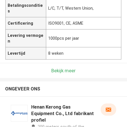
Betalingsconditie
L/C, T/T, Western Union,
s
Certificering
ISO9001, CE, ASME
Levering vermoge
1000pcs per jaar
n
Levertijd
8 weken
Bekijk meer
ONGEVEER ONS
Henan Kerong Gas
Equipment Co., Ltd fabrikant
profiel
200 meters south of the