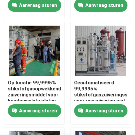
Aanvraag sturen
Aanvraag sturen
Fabriekstocht
Kwaliteitscontrole
Neem contact met ons op
Nieuws
Op locatie 99,9995%
Geautomatiseerd
stikstofgasopwekkende
99,9995%
Vraag een offerte
zuiveringsmiddel voor
stikstofgaszuiveringssys
koudgewalste platen
voor gaszuivering met
grote capaciteit
Aanvraag sturen
Aanvraag sturen
PSA stikstofgasgeneratoren
De Generator van de hoge Zuiverheidsstikstof