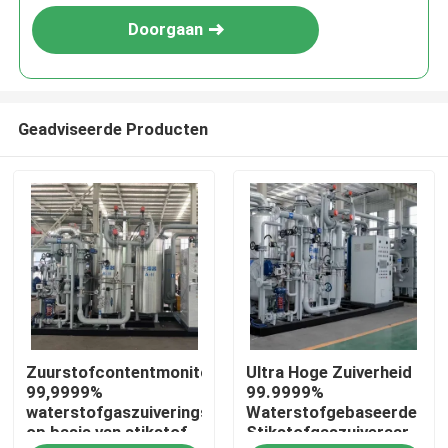
Doorgaan
Geadviseerde Producten
Thuis
Zuurstofcontentmonitor
Ultra Hoge Zuiverheid
Producten
99,9999%
99.9999%
waterstofgaszuiveringsmiddel
Waterstofgebaseerde
op basis van stikstof
Stikstofgaszuiveraar
Over ons