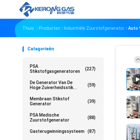
Thuis
Producten
Industriële Zuurstofgenerator
Auto 
Catagorieën
PSA
(227)
Stikstofgasgeneratoren
De Generator Van De
(59)
Hoge Zuiverheidsstik...
Membraan Stikstof
(39)
Generator
PSA Medische
(88)
Zuurstofgenerator
Gasterugwinningssysteem
(87)