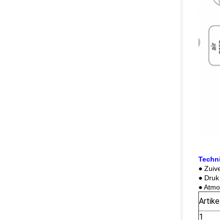
Techn
● Zuiv
● Druk
● Atmo
Artike
1