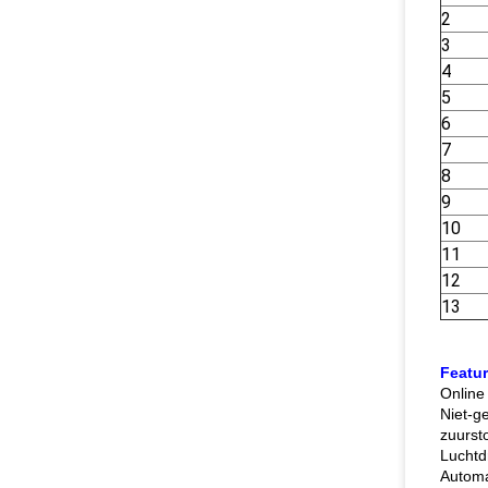
2
3
4
5
6
7
8
9
10
11
12
13
Featur
Online
Niet-ge
zuurst
Luchtd
Automa