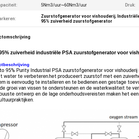
paciteit:
5Nm3/uur~60Nm3/uur
Druk:
Zuurstofgenerator voor vishouderij
,
Industrië
rkeren:
95% zuiverheid zuurstofgenerator
ctomschrijving
95% zuiverheid industriële PSA zuurstofgenerator voor vish
tbeschrijving
o 95% Purity Industrial PSA zuurstofgenerator voor vishouderij
et water te verbeteren.het produceert zuurstof met een zuiver
m is eenvoudig te installeren en te bedienen.een gestage toev
e groei van vissen te ondersteunen en de waterkwaliteit te ver
obuuste ontwerp en de lage onderhoudsvereisten maken het een
ltuurpraktijken.