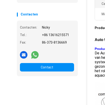
Ca
Ma
Contacten
Contacten:
Nicky
Produ
Tel.:
+86 13616215571
Auto 
Fax:
86-373-8136669
Produc
De Aut
van h
systee
gezond
Contact
het r
aquacu