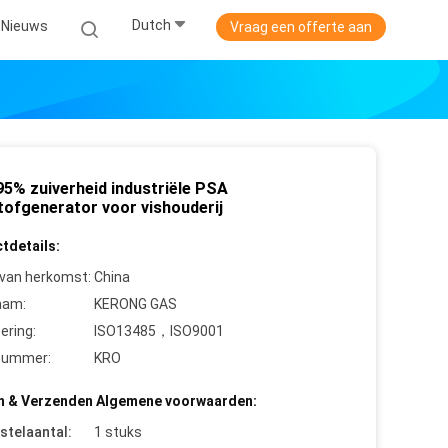
Dutch
Nieuws
Vraag een offerte aan
95% zuiverheid industriële PSA
tofgenerator voor vishouderij
tdetails:
 van herkomst:
China
aam:
KERONG GAS
cering:
ISO13485，ISO9001
nummer:
KRO
n & Verzenden Algemene voorwaarden:
stelaantal:
1 stuks