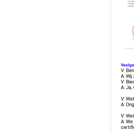
Veelge
V: Ben
A: Wij
V: Bie
A: Ja,
V: Wat
A: Ong
V: Wel
A: We
certif