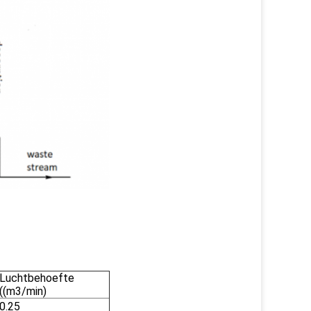
Luchtbehoefte
((m3/min)
0.25