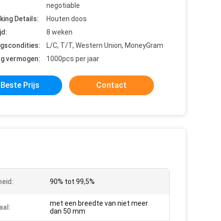
negotiable
king Details:
Houten doos
jd:
8 weken
ngscondities:
L/C, T/T, Western Union, MoneyGram
ng vermogen:
1000pcs per jaar
Beste Prijs
Contact
heid:
90% tot 99,5%
met een breedte van niet meer
aal:
dan 50 mm