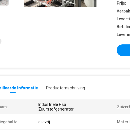
Prijs:
Verpak
Leverti
Betali
Leveri
illeerde Informatie
Productomschrijving
Industriële Psa
aam:
Zuiver
Zuurstofgenerator
iegehalte:
olievrij
Materi