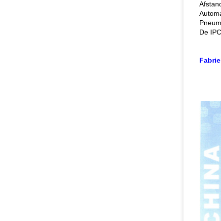
Afstan
Automa
Pneuma
De IPC
Fabrie