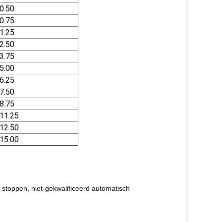
0.50
0.75
1.25
2.50
3.75
5.00
6.25
7.50
8.75
11.25
12.50
15.00
ch stoppen, niet-gekwalificeerd automatisch