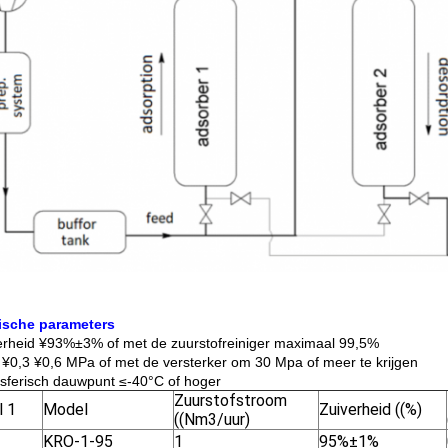
ische parameters
erheid ¥93%±3% of met de zuurstofreiniger maximaal 99,5%
 ¥0,3 ¥0,6 MPa of met de versterker om 30 Mpa of meer te krijgen
sferisch dauwpunt ≤-40°C of hoger
Zuurstofstroom
l 1
Model
Zuiverheid ((%)
((Nm3/uur)
KRO-1-95
1
95%±1%