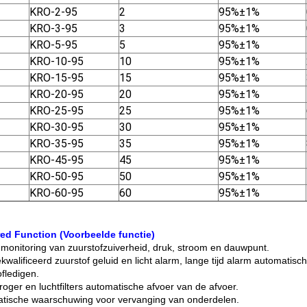
KRO-2-95
2
95%±1%
KRO-3-95
3
95%±1%
KRO-5-95
5
95%±1%
KRO-10-95
10
95%±1%
KRO-15-95
15
95%±1%
KRO-20-95
20
95%±1%
KRO-25-95
25
95%±1%
KRO-30-95
30
95%±1%
KRO-35-95
35
95%±1%
KRO-45-95
45
95%±1%
KRO-50-95
50
95%±1%
KRO-60-95
60
95%±1%
ed Function (Voorbeelde functie)
 monitoring van zuurstofzuiverheid, druk, stroom en dauwpunt.
kwalificeerd zuurstof geluid en licht alarm, lange tijd alarm automatis
ofledigen.
roger en luchtfilters automatische afvoer van de afvoer.
tische waarschuwing voor vervanging van onderdelen.