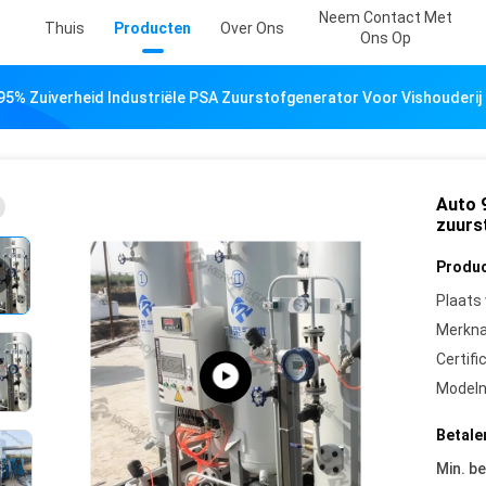
Neem Contact Met
Thuis
Producten
Over Ons
Ons Op
95% Zuiverheid Industriële PSA Zuurstofgenerator Voor Vishouderij
Auto 
zuurs
Produc
Plaats
Merkn
Certifi
Model
Betale
Min. be