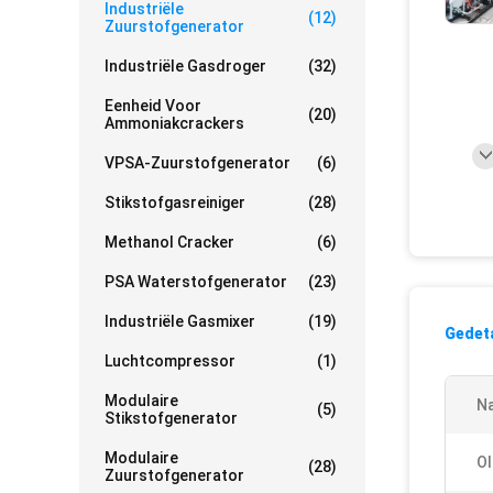
Industriële
(12)
Zuurstofgenerator
Industriële Gasdroger
(32)
Eenheid Voor
(20)
Ammoniakcrackers
VPSA-Zuurstofgenerator
(6)
Stikstofgasreiniger
(28)
Methanol Cracker
(6)
PSA Waterstofgenerator
(23)
Industriële Gasmixer
(19)
Gedeta
Luchtcompressor
(1)
Modulaire
N
(5)
Stikstofgenerator
Modulaire
Ol
(28)
Zuurstofgenerator